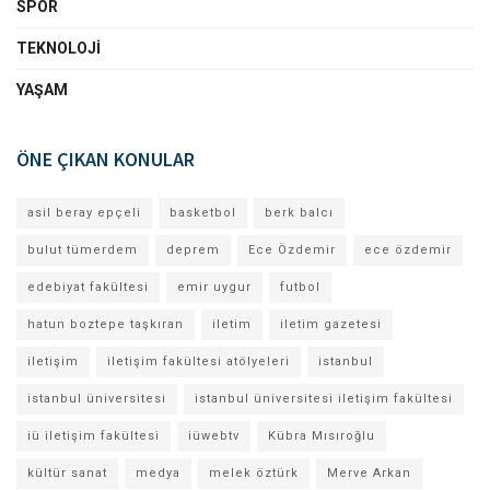
SPOR
TEKNOLOJI
YAŞAM
ÖNE ÇIKAN KONULAR
asil beray epçeli
basketbol
berk balcı
bulut tümerdem
deprem
Ece Özdemir
ece özdemir
edebiyat fakültesi
emir uygur
futbol
hatun boztepe taşkıran
iletim
iletim gazetesi
iletişim
iletişim fakültesi atölyeleri
istanbul
istanbul üniversitesi
istanbul üniversitesi iletişim fakültesi
iü iletişim fakültesi
iüwebtv
Kübra Mısıroğlu
kültür sanat
medya
melek öztürk
Merve Arkan