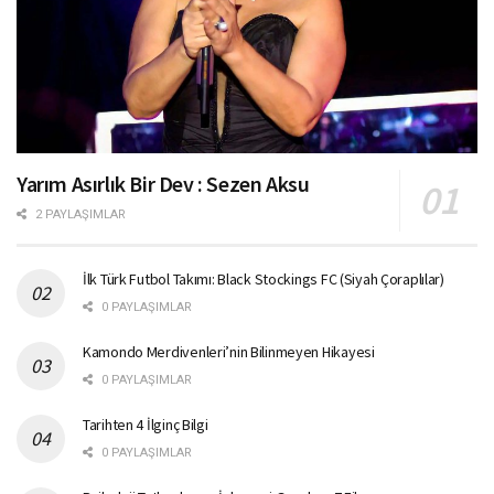
Yarım Asırlık Bir Dev : Sezen Aksu
2 PAYLAŞIMLAR
İlk Türk Futbol Takımı: Black Stockings FC (Siyah Çoraplılar)
0 PAYLAŞIMLAR
Kamondo Merdivenleri’nin Bilinmeyen Hikayesi
0 PAYLAŞIMLAR
Tarihten 4 İlginç Bilgi
0 PAYLAŞIMLAR