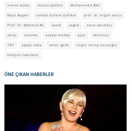
merve kutan
mesut aytekin
Muhammed Aktı
Nazlı Aygen
osman bülent zülfikar
prof. dr. ergün yolcu
Prof. Dr. Mahmut Ak
sanat
sağlık
sena sandıkçı
sergi
sinema
sosyal medya
spor
teknoloji
TRT
yapay zeka
ömer iğrek
özgür recep kocaoğlu
İletişim Fakültesi
ÖNE ÇIKAN HABERLER