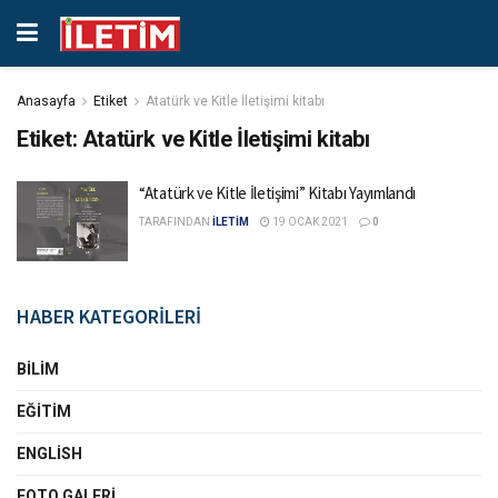
Anasayfa
Etiket
Atatürk ve Kitle İletişimi kitabı
Etiket:
Atatürk ve Kitle İletişimi kitabı
“Atatürk ve Kitle İletişimi” Kitabı Yayımlandı
TARAFINDAN
İLETİM
19 OCAK 2021
0
HABER KATEGORİLERİ
BILIM
EĞITIM
ENGLISH
FOTO GALERI