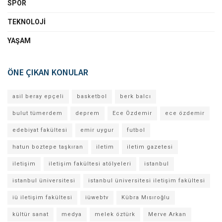
SPOR
TEKNOLOJI
YAŞAM
ÖNE ÇIKAN KONULAR
asil beray epçeli
basketbol
berk balcı
bulut tümerdem
deprem
Ece Özdemir
ece özdemir
edebiyat fakültesi
emir uygur
futbol
hatun boztepe taşkıran
iletim
iletim gazetesi
iletişim
iletişim fakültesi atölyeleri
istanbul
istanbul üniversitesi
istanbul üniversitesi iletişim fakültesi
iü iletişim fakültesi
iüwebtv
Kübra Mısıroğlu
kültür sanat
medya
melek öztürk
Merve Arkan