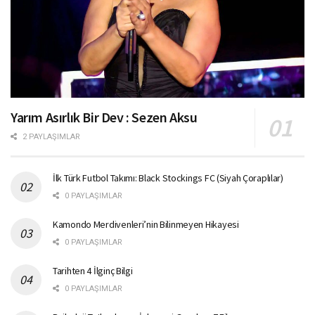
Yarım Asırlık Bir Dev : Sezen Aksu
2 PAYLAŞIMLAR
İlk Türk Futbol Takımı: Black Stockings FC (Siyah Çoraplılar)
0 PAYLAŞIMLAR
Kamondo Merdivenleri’nin Bilinmeyen Hikayesi
0 PAYLAŞIMLAR
Tarihten 4 İlginç Bilgi
0 PAYLAŞIMLAR