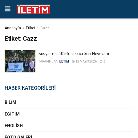
Anasayfa
Etiket
Cazz
Etiket:
Cazz
Sosyalfest 2026’da İkinci Gün Heyecanı
TARAFINDAN
İLETİM
12 MAYIS 2026
0
HABER KATEGORİLERİ
BILIM
EĞITIM
ENGLISH
FOTO GALERI