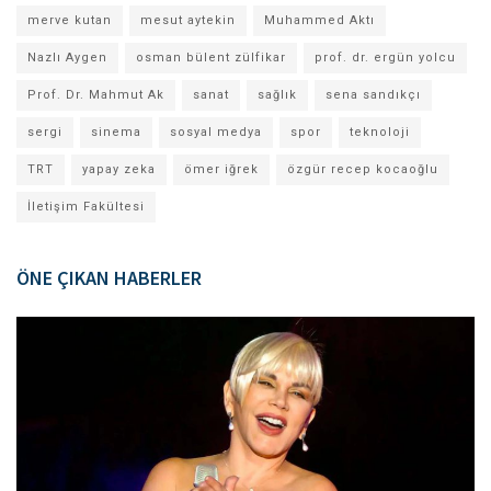
merve kutan
mesut aytekin
Muhammed Aktı
Nazlı Aygen
osman bülent zülfikar
prof. dr. ergün yolcu
Prof. Dr. Mahmut Ak
sanat
sağlık
sena sandıkçı
sergi
sinema
sosyal medya
spor
teknoloji
TRT
yapay zeka
ömer iğrek
özgür recep kocaoğlu
İletişim Fakültesi
ÖNE ÇIKAN HABERLER