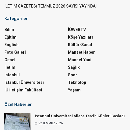
İLETİM GAZETESİ TEMMUZ 2026 SAYISI YAYINDA!
Kategoriler
Bilim
İÜWEBTV
Eğitim
Köşe Yazıları
English
Kültür-Sanat
Foto Galeri
Manset Haber
Genel
Manset Yani
İletim
Sağlık
İstanbul
Spor
İstanbul Üniversitesi
Teknoloji
İÜ İletişim Fakültesi
Yaşam
Özel Haberler
İstanbul Üniversitesi Ailece Tercih Günleri Başladı
22 TEMMUZ 2026