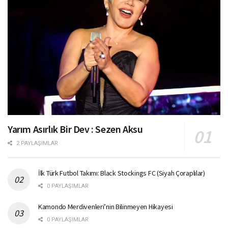
Yarım Asırlık Bir Dev : Sezen Aksu
2 PAYLAŞIMLAR
İlk Türk Futbol Takımı: Black Stockings FC (Siyah Çoraplılar)
0 PAYLAŞIMLAR
Kamondo Merdivenleri’nin Bilinmeyen Hikayesi
0 PAYLAŞIMLAR