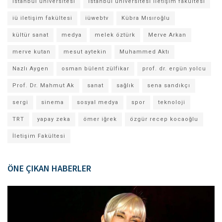
istanbul üniversitesi
istanbul üniversitesi iletişim fakültesi
iü iletişim fakültesi
iüwebtv
Kübra Mısıroğlu
kültür sanat
medya
melek öztürk
Merve Arkan
merve kutan
mesut aytekin
Muhammed Aktı
Nazlı Aygen
osman bülent zülfikar
prof. dr. ergün yolcu
Prof. Dr. Mahmut Ak
sanat
sağlık
sena sandıkçı
sergi
sinema
sosyal medya
spor
teknoloji
TRT
yapay zeka
ömer iğrek
özgür recep kocaoğlu
İletişim Fakültesi
ÖNE ÇIKAN HABERLER