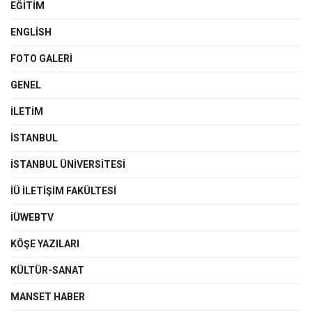
EĞITIM
ENGLISH
FOTO GALERI
GENEL
İLETIM
İSTANBUL
İSTANBUL ÜNIVERSITESI
İÜ İLETIŞIM FAKÜLTESI
İÜWEBTV
KÖŞE YAZILARI
KÜLTÜR-SANAT
MANSET HABER