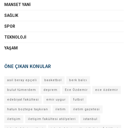
MANSET YANI
SAĞLIK
SPOR
TEKNOLOJI
YAŞAM
ÖNE ÇIKAN KONULAR
asil beray epçeli
basketbol
berk balcı
bulut tümerdem
deprem
Ece Özdemir
ece özdemir
edebiyat fakültesi
emir uygur
futbol
hatun boztepe taşkıran
iletim
iletim gazetesi
iletişim
iletişim fakültesi atölyeleri
istanbul