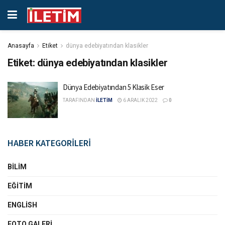
Anasayfa
Etiket
dünya edebiyatından klasikler
Etiket:
dünya edebiyatından klasikler
Dünya Edebiyatından 5 Klasik Eser
TARAFINDAN
İLETİM
6 ARALIK 2022
0
HABER KATEGORİLERİ
BILIM
EĞITIM
ENGLISH
FOTO GALERI