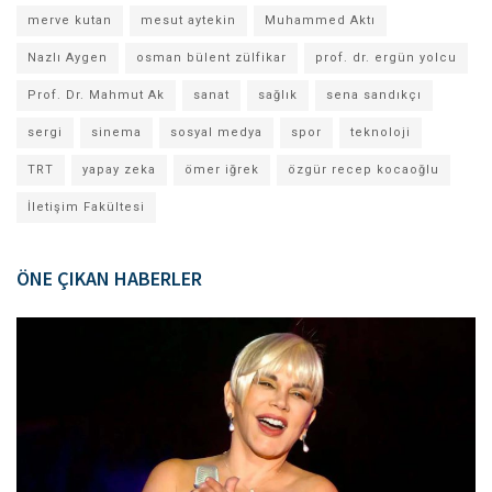
merve kutan
mesut aytekin
Muhammed Aktı
Nazlı Aygen
osman bülent zülfikar
prof. dr. ergün yolcu
Prof. Dr. Mahmut Ak
sanat
sağlık
sena sandıkçı
sergi
sinema
sosyal medya
spor
teknoloji
TRT
yapay zeka
ömer iğrek
özgür recep kocaoğlu
İletişim Fakültesi
ÖNE ÇIKAN HABERLER