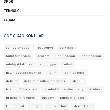
SPOR
TEKNOLOJI
YAŞAM
ÖNE ÇIKAN KONULAR
asil beray epçeli
basketbol
berk balcı
bulut tümerdem
deprem
Ece Özdemir
ece özdemir
edebiyat fakültesi
emir uygur
futbol
hatun boztepe taşkıran
iletim
iletim gazetesi
iletişim
iletişim fakültesi atölyeleri
istanbul
istanbul üniversitesi
istanbul üniversitesi iletişim fakültesi
iü iletişim fakültesi
iüwebtv
Kübra Mısıroğlu
kültür sanat
medya
melek öztürk
Merve Arkan