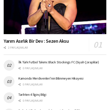
Yarım Asırlık Bir Dev : Sezen Aksu
2 PAYLAŞIMLAR
İlk Türk Futbol Takımı: Black Stockings FC (Siyah Çoraplılar)
0 PAYLAŞIMLAR
Kamondo Merdivenleri’nin Bilinmeyen Hikayesi
0 PAYLAŞIMLAR
Tarihten 4 İlginç Bilgi
0 PAYLAŞIMLAR