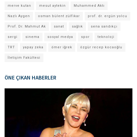
merve kutan
mesut aytekin
Muhammed Aktı
Nazlı Aygen
osman bülent zülfikar
prof. dr. ergün yolcu
Prof. Dr. Mahmut Ak
sanat
sağlık
sena sandıkçı
sergi
sinema
sosyal medya
spor
teknoloji
TRT
yapay zeka
ömer iğrek
özgür recep kocaoğlu
İletişim Fakültesi
ÖNE ÇIKAN HABERLER