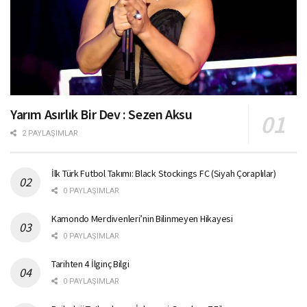
Yarım Asırlık Bir Dev : Sezen Aksu
2 PAYLAŞIMLAR
İlk Türk Futbol Takımı: Black Stockings FC (Siyah Çoraplılar)
0 PAYLAŞIMLAR
Kamondo Merdivenleri’nin Bilinmeyen Hikayesi
0 PAYLAŞIMLAR
Tarihten 4 İlginç Bilgi
0 PAYLAŞIMLAR