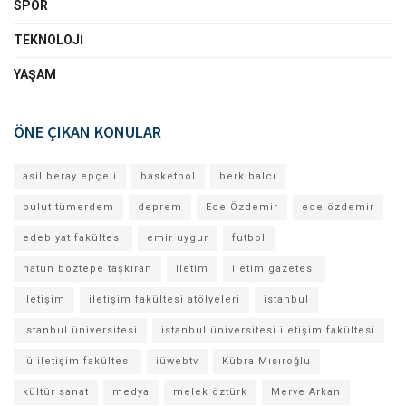
SPOR
TEKNOLOJI
YAŞAM
ÖNE ÇIKAN KONULAR
asil beray epçeli
basketbol
berk balcı
bulut tümerdem
deprem
Ece Özdemir
ece özdemir
edebiyat fakültesi
emir uygur
futbol
hatun boztepe taşkıran
iletim
iletim gazetesi
iletişim
iletişim fakültesi atölyeleri
istanbul
istanbul üniversitesi
istanbul üniversitesi iletişim fakültesi
iü iletişim fakültesi
iüwebtv
Kübra Mısıroğlu
kültür sanat
medya
melek öztürk
Merve Arkan