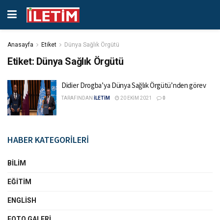
Anasayfa
Etiket
Dünya Sağlık Örgütü
Etiket:
Dünya Sağlık Örgütü
Didier Drogba’ya Dünya Sağlık Örgütü’nden görev
TARAFINDAN
İLETİM
20 EKIM 2021
0
HABER KATEGORİLERİ
BILIM
EĞITIM
ENGLISH
FOTO GALERI