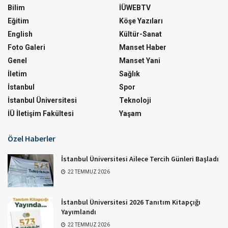
Bilim
İÜWEBTV
Eğitim
Köşe Yazıları
English
Kültür-Sanat
Foto Galeri
Manset Haber
Genel
Manset Yani
İletim
Sağlık
İstanbul
Spor
İstanbul Üniversitesi
Teknoloji
İÜ İletişim Fakültesi
Yaşam
Özel Haberler
İstanbul Üniversitesi Ailece Tercih Günleri Başladı
22 TEMMUZ 2026
İstanbul Üniversitesi 2026 Tanıtım Kitapçığı
Yayımlandı
22 TEMMUZ 2026