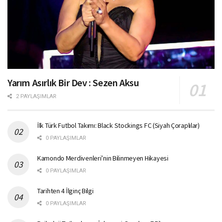
Yarım Asırlık Bir Dev : Sezen Aksu
2 PAYLAŞIMLAR
İlk Türk Futbol Takımı: Black Stockings FC (Siyah Çoraplılar)
0 PAYLAŞIMLAR
Kamondo Merdivenleri’nin Bilinmeyen Hikayesi
0 PAYLAŞIMLAR
Tarihten 4 İlginç Bilgi
0 PAYLAŞIMLAR