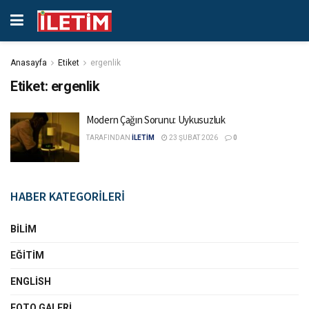
Anasayfa
Etiket
ergenlik
Etiket:
ergenlik
Modern Çağın Sorunu: Uykusuzluk
TARAFINDAN
İLETİM
23 ŞUBAT 2026
0
HABER KATEGORİLERİ
BILIM
EĞITIM
ENGLISH
FOTO GALERI