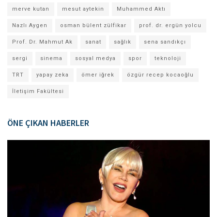
merve kutan
mesut aytekin
Muhammed Aktı
Nazlı Aygen
osman bülent zülfikar
prof. dr. ergün yolcu
Prof. Dr. Mahmut Ak
sanat
sağlık
sena sandıkçı
sergi
sinema
sosyal medya
spor
teknoloji
TRT
yapay zeka
ömer iğrek
özgür recep kocaoğlu
İletişim Fakültesi
ÖNE ÇIKAN HABERLER