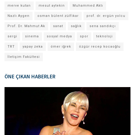
merve kutan
mesut aytekin
Muhammed Aktı
Nazlı Aygen
osman bülent zülfikar
prof. dr. ergün yolcu
Prof. Dr. Mahmut Ak
sanat
sağlık
sena sandıkçı
sergi
sinema
sosyal medya
spor
teknoloji
TRT
yapay zeka
ömer iğrek
özgür recep kocaoğlu
İletişim Fakültesi
ÖNE ÇIKAN HABERLER