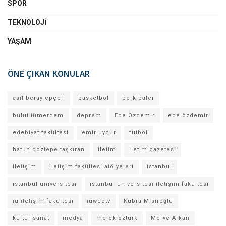
SPOR
TEKNOLOJI
YAŞAM
ÖNE ÇIKAN KONULAR
asil beray epçeli
basketbol
berk balcı
bulut tümerdem
deprem
Ece Özdemir
ece özdemir
edebiyat fakültesi
emir uygur
futbol
hatun boztepe taşkıran
iletim
iletim gazetesi
iletişim
iletişim fakültesi atölyeleri
istanbul
istanbul üniversitesi
istanbul üniversitesi iletişim fakültesi
iü iletişim fakültesi
iüwebtv
Kübra Mısıroğlu
kültür sanat
medya
melek öztürk
Merve Arkan