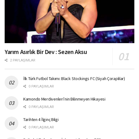
Yarım Asırlık Bir Dev : Sezen Aksu
2 PAYLAŞIMLAR
İlk Türk Futbol Takımı: Black Stockings FC (Siyah Çoraplılar)
0 PAYLAŞIMLAR
Kamondo Merdivenleri’nin Bilinmeyen Hikayesi
0 PAYLAŞIMLAR
Tarihten 4 İlginç Bilgi
0 PAYLAŞIMLAR