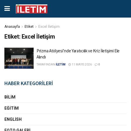
Anasayfa
Etiket
Excel İletişim
Etiket:
Excel İletişim
Prizma Atölyesi’nde Yaratıcılık ve Kriz İletişimi Ele
Alındı
TARAFINDAN
İLETİM
11 MAYIS 2026
0
HABER KATEGORİLERİ
BILIM
EĞITIM
ENGLISH
FOTO GALERI