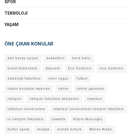
SPOR
TEKNOLOJI
YAŞAM
ÖNE ÇIKAN KONULAR
asil beray epçeli
basketbol
berk balcı
bulut tümerdem
deprem
Ece Özdemir
ece özdemir
edebiyat fakültesi
emir uygur
futbol
hatun boztepe taşkıran
iletim
iletim gazetesi
iletişim
iletişim fakültesi atölyeleri
istanbul
istanbul üniversitesi
istanbul üniversitesi iletişim fakültesi
iü iletişim fakültesi
iüwebtv
Kübra Mısıroğlu
kültür sanat
medya
melek öztürk
Merve Arkan