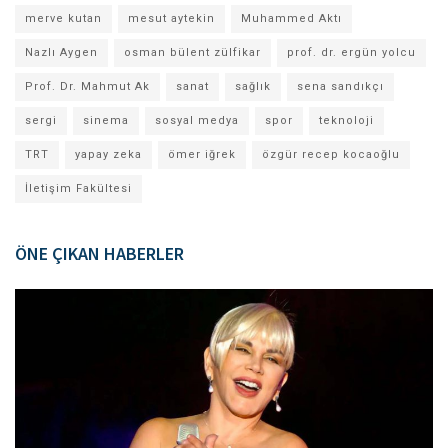
merve kutan
mesut aytekin
Muhammed Aktı
Nazlı Aygen
osman bülent zülfikar
prof. dr. ergün yolcu
Prof. Dr. Mahmut Ak
sanat
sağlık
sena sandıkçı
sergi
sinema
sosyal medya
spor
teknoloji
TRT
yapay zeka
ömer iğrek
özgür recep kocaoğlu
İletişim Fakültesi
ÖNE ÇIKAN HABERLER