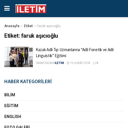
Anasayfa
Etiket
faruk aşıcıoğlu
Etiket:
faruk aşıcıoğlu
Kazak Adli Tıp Uzmanlarına “Adli Fonetik ve Adli
Linguistik” Eğitimi
TARAFINDAN
İLETİM
19 ŞUBAT 2018
0
HABER KATEGORİLERİ
BILIM
EĞITIM
ENGLISH
FOTO GALERI