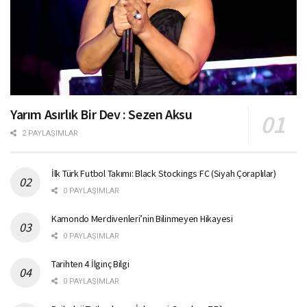
Yarım Asırlık Bir Dev : Sezen Aksu
2 PAYLAŞIMLAR
İlk Türk Futbol Takımı: Black Stockings FC (Siyah Çoraplılar)
0 PAYLAŞIMLAR
Kamondo Merdivenleri’nin Bilinmeyen Hikayesi
0 PAYLAŞIMLAR
Tarihten 4 İlginç Bilgi
0 PAYLAŞIMLAR