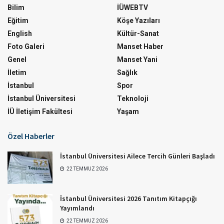
Bilim
İÜWEBTV
Eğitim
Köşe Yazıları
English
Kültür-Sanat
Foto Galeri
Manset Haber
Genel
Manset Yani
İletim
Sağlık
İstanbul
Spor
İstanbul Üniversitesi
Teknoloji
İÜ İletişim Fakültesi
Yaşam
Özel Haberler
İstanbul Üniversitesi Ailece Tercih Günleri Başladı
22 TEMMUZ 2026
İstanbul Üniversitesi 2026 Tanıtım Kitapçığı
Yayımlandı
22 TEMMUZ 2026