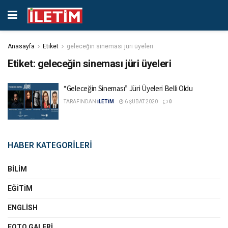
Anasayfa
Etiket
geleceğin sineması jüri üyeleri
Etiket:
geleceğin sineması jüri üyeleri
“Geleceğin Sineması” Jüri Üyeleri Belli Oldu
TARAFINDAN
İLETİM
6 ŞUBAT 2020
0
HABER KATEGORİLERİ
BILIM
EĞITIM
ENGLISH
FOTO GALERI