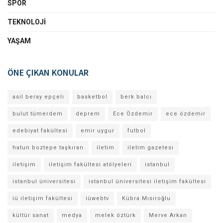
SPOR
TEKNOLOJI
YAŞAM
ÖNE ÇIKAN KONULAR
asil beray epçeli
basketbol
berk balcı
bulut tümerdem
deprem
Ece Özdemir
ece özdemir
edebiyat fakültesi
emir uygur
futbol
hatun boztepe taşkıran
iletim
iletim gazetesi
iletişim
iletişim fakültesi atölyeleri
istanbul
istanbul üniversitesi
istanbul üniversitesi iletişim fakültesi
iü iletişim fakültesi
iüwebtv
Kübra Mısıroğlu
kültür sanat
medya
melek öztürk
Merve Arkan