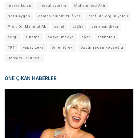
merve kutan
mesut aytekin
Muhammed Aktı
Nazlı Aygen
osman bülent zülfikar
prof. dr. ergün yolcu
Prof. Dr. Mahmut Ak
sanat
sağlık
sena sandıkçı
sergi
sinema
sosyal medya
spor
teknoloji
TRT
yapay zeka
ömer iğrek
özgür recep kocaoğlu
İletişim Fakültesi
ÖNE ÇIKAN HABERLER