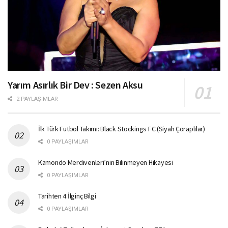
Yarım Asırlık Bir Dev : Sezen Aksu
2 PAYLAŞIMLAR
İlk Türk Futbol Takımı: Black Stockings FC (Siyah Çoraplılar)
0 PAYLAŞIMLAR
Kamondo Merdivenleri’nin Bilinmeyen Hikayesi
0 PAYLAŞIMLAR
Tarihten 4 İlginç Bilgi
0 PAYLAŞIMLAR