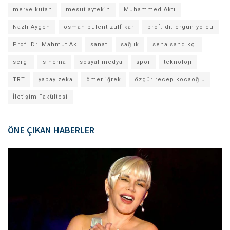
merve kutan
mesut aytekin
Muhammed Aktı
Nazlı Aygen
osman bülent zülfikar
prof. dr. ergün yolcu
Prof. Dr. Mahmut Ak
sanat
sağlık
sena sandıkçı
sergi
sinema
sosyal medya
spor
teknoloji
TRT
yapay zeka
ömer iğrek
özgür recep kocaoğlu
İletişim Fakültesi
ÖNE ÇIKAN HABERLER