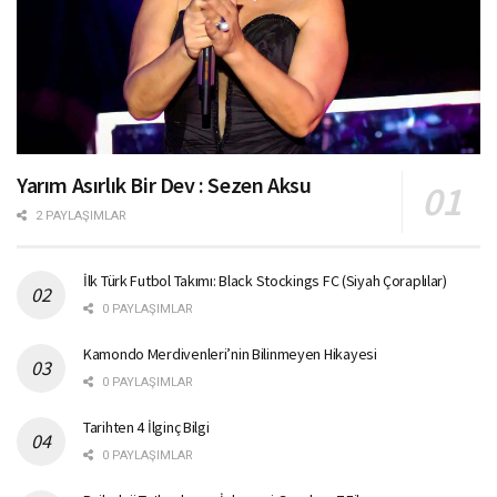
Yarım Asırlık Bir Dev : Sezen Aksu
2 PAYLAŞIMLAR
İlk Türk Futbol Takımı: Black Stockings FC (Siyah Çoraplılar)
0 PAYLAŞIMLAR
Kamondo Merdivenleri’nin Bilinmeyen Hikayesi
0 PAYLAŞIMLAR
Tarihten 4 İlginç Bilgi
0 PAYLAŞIMLAR