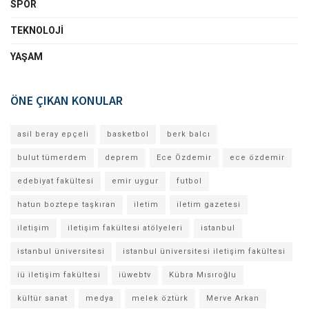
SPOR
TEKNOLOJI
YAŞAM
ÖNE ÇIKAN KONULAR
asil beray epçeli
basketbol
berk balcı
bulut tümerdem
deprem
Ece Özdemir
ece özdemir
edebiyat fakültesi
emir uygur
futbol
hatun boztepe taşkıran
iletim
iletim gazetesi
iletişim
iletişim fakültesi atölyeleri
istanbul
istanbul üniversitesi
istanbul üniversitesi iletişim fakültesi
iü iletişim fakültesi
iüwebtv
Kübra Mısıroğlu
kültür sanat
medya
melek öztürk
Merve Arkan