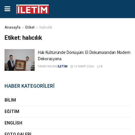
Anasayfa
Etiket
halıcılık
Etiket:
halıcılık
Halı Kültüründe Dönüşüm: El Dokumasından Modern
Dekorasyona
TARAFINDAN
İLETİM
13 MART 2026
0
HABER KATEGORİLERİ
BILIM
EĞITIM
ENGLISH
FOTO GALERI