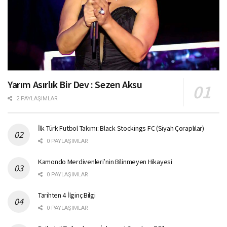
Yarım Asırlık Bir Dev : Sezen Aksu
2 PAYLAŞIMLAR
İlk Türk Futbol Takımı: Black Stockings FC (Siyah Çoraplılar)
0 PAYLAŞIMLAR
Kamondo Merdivenleri’nin Bilinmeyen Hikayesi
0 PAYLAŞIMLAR
Tarihten 4 İlginç Bilgi
0 PAYLAŞIMLAR