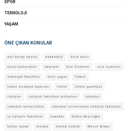
SPOR
TEKNOLOJI
YAŞAM
ÖNE ÇIKAN KONULAR
asil beray epçeli
basketbol
berk balcı
bulut tümerdem
deprem
Ece Özdemir
ece özdemir
edebiyat fakültesi
emir uygur
futbol
hatun boztepe taşkıran
iletim
iletim gazetesi
iletişim
iletişim fakültesi atölyeleri
istanbul
istanbul üniversitesi
istanbul üniversitesi iletişim fakültesi
iü iletişim fakültesi
iüwebtv
Kübra Mısıroğlu
kültür sanat
medya
melek öztürk
Merve Arkan