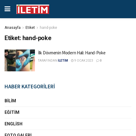
Anasayfa
Etiket
hand-poke
Etiket:
hand-poke
İlk Dövmenin Modern Hali: Hand-Poke
TARAFINDAN
İLETİM
9 OCAK 2023
0
HABER KATEGORİLERİ
BILIM
EĞITIM
ENGLISH
FOTO GALERI