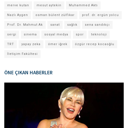
merve kutan
mesut aytekin
Muhammed Aktı
Nazlı Aygen
osman bülent zülfikar
prof. dr. ergün yolcu
Prof. Dr. Mahmut Ak
sanat
sağlık
sena sandıkçı
sergi
sinema
sosyal medya
spor
teknoloji
TRT
yapay zeka
ömer iğrek
özgür recep kocaoğlu
İletişim Fakültesi
ÖNE ÇIKAN HABERLER