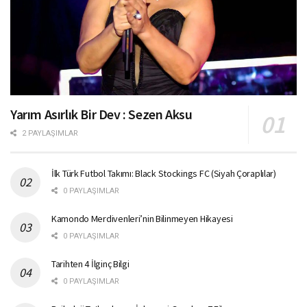
Yarım Asırlık Bir Dev : Sezen Aksu
2 PAYLAŞIMLAR
İlk Türk Futbol Takımı: Black Stockings FC (Siyah Çoraplılar)
0 PAYLAŞIMLAR
Kamondo Merdivenleri’nin Bilinmeyen Hikayesi
0 PAYLAŞIMLAR
Tarihten 4 İlginç Bilgi
0 PAYLAŞIMLAR