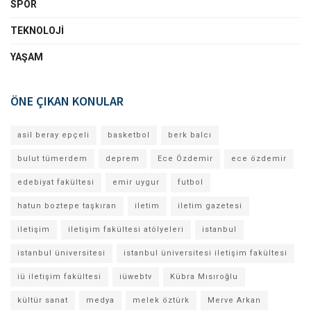
SPOR
TEKNOLOJI
YAŞAM
ÖNE ÇIKAN KONULAR
asil beray epçeli
basketbol
berk balcı
bulut tümerdem
deprem
Ece Özdemir
ece özdemir
edebiyat fakültesi
emir uygur
futbol
hatun boztepe taşkıran
iletim
iletim gazetesi
iletişim
iletişim fakültesi atölyeleri
istanbul
istanbul üniversitesi
istanbul üniversitesi iletişim fakültesi
iü iletişim fakültesi
iüwebtv
Kübra Mısıroğlu
kültür sanat
medya
melek öztürk
Merve Arkan