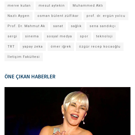
merve kutan
mesut aytekin
Muhammed Aktı
Nazlı Aygen
osman bülent zülfikar
prof. dr. ergün yolcu
Prof. Dr. Mahmut Ak
sanat
sağlık
sena sandıkçı
sergi
sinema
sosyal medya
spor
teknoloji
TRT
yapay zeka
ömer iğrek
özgür recep kocaoğlu
İletişim Fakültesi
ÖNE ÇIKAN HABERLER