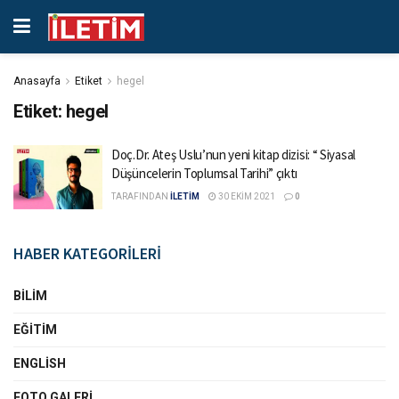
Anasayfa
Etiket
hegel
Etiket:
hegel
Doç.Dr. Ateş Uslu’nun yeni kitap dizisi: “ Siyasal
Düşüncelerin Toplumsal Tarihi” çıktı
TARAFINDAN
İLETİM
30 EKIM 2021
0
HABER KATEGORİLERİ
BILIM
EĞITIM
ENGLISH
FOTO GALERI