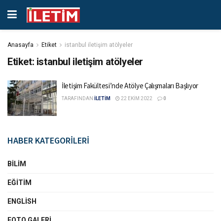
Anasayfa
Etiket
istanbul iletişim atölyeler
Etiket:
istanbul iletişim atölyeler
İletişim Fakültesi’nde Atölye Çalışmaları Başlıyor
TARAFINDAN
İLETİM
22 EKIM 2022
0
HABER KATEGORİLERİ
BILIM
EĞITIM
ENGLISH
FOTO GALERI