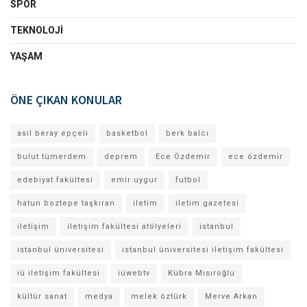
SPOR
TEKNOLOJI
YAŞAM
ÖNE ÇIKAN KONULAR
asil beray epçeli
basketbol
berk balcı
bulut tümerdem
deprem
Ece Özdemir
ece özdemir
edebiyat fakültesi
emir uygur
futbol
hatun boztepe taşkıran
iletim
iletim gazetesi
iletişim
iletişim fakültesi atölyeleri
istanbul
istanbul üniversitesi
istanbul üniversitesi iletişim fakültesi
iü iletişim fakültesi
iüwebtv
Kübra Mısıroğlu
kültür sanat
medya
melek öztürk
Merve Arkan