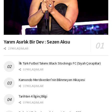
Yarım Asırlık Bir Dev : Sezen Aksu
2 PAYLAŞIMLAR
İlk Türk Futbol Takımı: Black Stockings FC (Siyah Çoraplılar)
0 PAYLAŞIMLAR
Kamondo Merdivenleri’nin Bilinmeyen Hikayesi
0 PAYLAŞIMLAR
Tarihten 4 İlginç Bilgi
0 PAYLAŞIMLAR