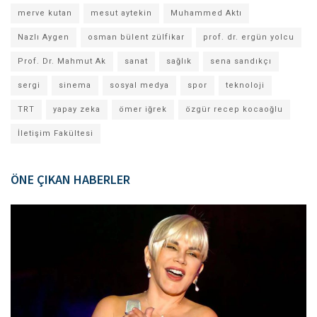
merve kutan
mesut aytekin
Muhammed Aktı
Nazlı Aygen
osman bülent zülfikar
prof. dr. ergün yolcu
Prof. Dr. Mahmut Ak
sanat
sağlık
sena sandıkçı
sergi
sinema
sosyal medya
spor
teknoloji
TRT
yapay zeka
ömer iğrek
özgür recep kocaoğlu
İletişim Fakültesi
ÖNE ÇIKAN HABERLER