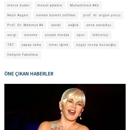
merve kutan
mesut aytekin
Muhammed Aktı
Nazlı Aygen
osman bülent zülfikar
prof. dr. ergün yolcu
Prof. Dr. Mahmut Ak
sanat
sağlık
sena sandıkçı
sergi
sinema
sosyal medya
spor
teknoloji
TRT
yapay zeka
ömer iğrek
özgür recep kocaoğlu
İletişim Fakültesi
ÖNE ÇIKAN HABERLER