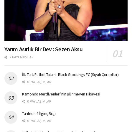
Yarım Asırlık Bir Dev : Sezen Aksu
2 PAYLAŞIMLAR
İlk Türk Futbol Takımı: Black Stockings FC (Siyah Çoraplılar)
0 PAYLAŞIMLAR
Kamondo Merdivenleri’nin Bilinmeyen Hikayesi
0 PAYLAŞIMLAR
Tarihten 4 İlginç Bilgi
0 PAYLAŞIMLAR