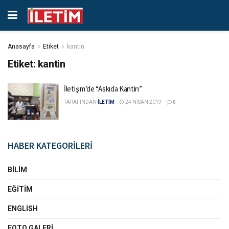
Anasayfa
Etiket
kantin
Etiket:
kantin
İletişim’de “Askıda Kantin”
TARAFINDAN
İLETİM
24 NISAN 2019
0
HABER KATEGORİLERİ
BILIM
EĞITIM
ENGLISH
FOTO GALERI