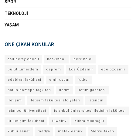
SPOR
TEKNOLOJI
YAŞAM
ÖNE ÇIKAN KONULAR
asil beray epçeli
basketbol
berk balcı
bulut tümerdem
deprem
Ece Özdemir
ece özdemir
edebiyat fakültesi
emir uygur
futbol
hatun boztepe taşkıran
iletim
iletim gazetesi
iletişim
iletişim fakültesi atölyeleri
istanbul
istanbul üniversitesi
istanbul üniversitesi iletişim fakültesi
iü iletişim fakültesi
iüwebtv
Kübra Mısıroğlu
kültür sanat
medya
melek öztürk
Merve Arkan