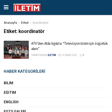
Anasayfa
Etiket
koordinatör
Etiket:
koordinatör
ATV’den Atila Irgılata: “Televizyon bizim için özgürlük
alanı”
TARAFINDAN
İLETİM
13 EKIM 2022
0
HABER KATEGORİLERİ
BILIM
EĞITIM
ENGLISH
FOTO GALERI