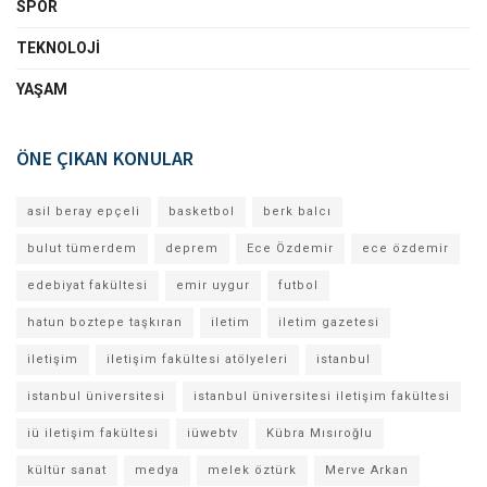
SPOR
TEKNOLOJI
YAŞAM
ÖNE ÇIKAN KONULAR
asil beray epçeli
basketbol
berk balcı
bulut tümerdem
deprem
Ece Özdemir
ece özdemir
edebiyat fakültesi
emir uygur
futbol
hatun boztepe taşkıran
iletim
iletim gazetesi
iletişim
iletişim fakültesi atölyeleri
istanbul
istanbul üniversitesi
istanbul üniversitesi iletişim fakültesi
iü iletişim fakültesi
iüwebtv
Kübra Mısıroğlu
kültür sanat
medya
melek öztürk
Merve Arkan