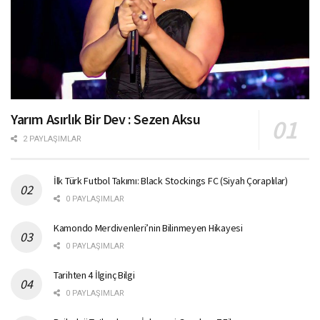
Yarım Asırlık Bir Dev : Sezen Aksu
2 PAYLAŞIMLAR
İlk Türk Futbol Takımı: Black Stockings FC (Siyah Çoraplılar)
0 PAYLAŞIMLAR
Kamondo Merdivenleri’nin Bilinmeyen Hikayesi
0 PAYLAŞIMLAR
Tarihten 4 İlginç Bilgi
0 PAYLAŞIMLAR