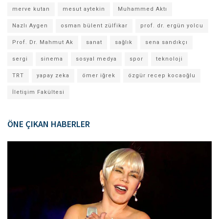
merve kutan
mesut aytekin
Muhammed Aktı
Nazlı Aygen
osman bülent zülfikar
prof. dr. ergün yolcu
Prof. Dr. Mahmut Ak
sanat
sağlık
sena sandıkçı
sergi
sinema
sosyal medya
spor
teknoloji
TRT
yapay zeka
ömer iğrek
özgür recep kocaoğlu
İletişim Fakültesi
ÖNE ÇIKAN HABERLER