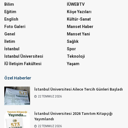
Bilim
İÜWEBTV
Eğitim
Köşe Yazıları
English
Kültür-Sanat
Foto Galeri
Manset Haber
Genel
Manset Yani
İletim
Sağlık
İstanbul
Spor
İstanbul Üniversitesi
Teknoloji
İÜ İletişim Fakültesi
Yaşam
Özel Haberler
İstanbul Üniversitesi Ailece Tercih Günleri Başladı
22 TEMMUZ 2026
İstanbul Üniversitesi 2026 Tanıtım Kitapçığı
Yayımlandı
22 TEMMUZ 2026