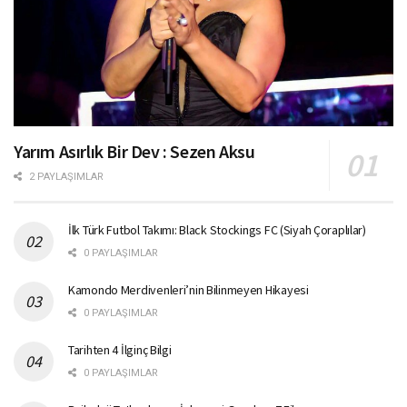
Yarım Asırlık Bir Dev : Sezen Aksu
2 PAYLAŞIMLAR
İlk Türk Futbol Takımı: Black Stockings FC (Siyah Çoraplılar)
0 PAYLAŞIMLAR
Kamondo Merdivenleri’nin Bilinmeyen Hikayesi
0 PAYLAŞIMLAR
Tarihten 4 İlginç Bilgi
0 PAYLAŞIMLAR