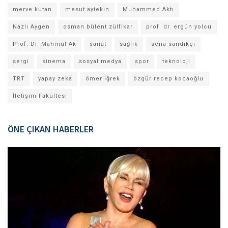
merve kutan
mesut aytekin
Muhammed Aktı
Nazlı Aygen
osman bülent zülfikar
prof. dr. ergün yolcu
Prof. Dr. Mahmut Ak
sanat
sağlık
sena sandıkçı
sergi
sinema
sosyal medya
spor
teknoloji
TRT
yapay zeka
ömer iğrek
özgür recep kocaoğlu
İletişim Fakültesi
ÖNE ÇIKAN HABERLER