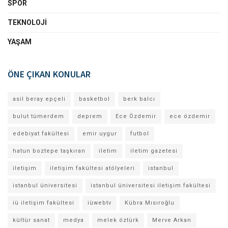
SPOR
TEKNOLOJI
YAŞAM
ÖNE ÇIKAN KONULAR
asil beray epçeli
basketbol
berk balcı
bulut tümerdem
deprem
Ece Özdemir
ece özdemir
edebiyat fakültesi
emir uygur
futbol
hatun boztepe taşkıran
iletim
iletim gazetesi
iletişim
iletişim fakültesi atölyeleri
istanbul
istanbul üniversitesi
istanbul üniversitesi iletişim fakültesi
iü iletişim fakültesi
iüwebtv
Kübra Mısıroğlu
kültür sanat
medya
melek öztürk
Merve Arkan