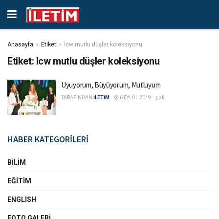
Anasayfa
Etiket
lcw mutlu düşler koleksiyonu
Etiket:
lcw mutlu düşler koleksiyonu
Uyuyorum, Büyüyorum, Mutluyum
TARAFINDAN
İLETİM
6 EYLÜL 2019
0
HABER KATEGORİLERİ
BILIM
EĞITIM
ENGLISH
FOTO GALERI