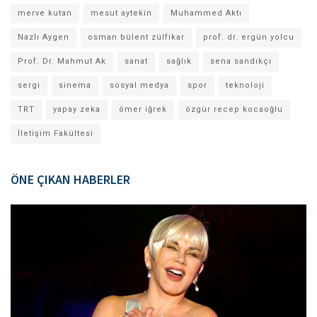
merve kutan
mesut aytekin
Muhammed Aktı
Nazlı Aygen
osman bülent zülfikar
prof. dr. ergün yolcu
Prof. Dr. Mahmut Ak
sanat
sağlık
sena sandıkçı
sergi
sinema
sosyal medya
spor
teknoloji
TRT
yapay zeka
ömer iğrek
özgür recep kocaoğlu
İletişim Fakültesi
ÖNE ÇIKAN HABERLER