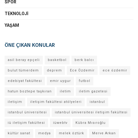
SPOR
TEKNOLOJI
YAŞAM
ÖNE ÇIKAN KONULAR
asil beray epçeli
basketbol
berk balcı
bulut tümerdem
deprem
Ece Özdemir
ece özdemir
edebiyat fakültesi
emir uygur
futbol
hatun boztepe taşkıran
iletim
iletim gazetesi
iletişim
iletişim fakültesi atölyeleri
istanbul
istanbul üniversitesi
istanbul üniversitesi iletişim fakültesi
iü iletişim fakültesi
iüwebtv
Kübra Mısıroğlu
kültür sanat
medya
melek öztürk
Merve Arkan