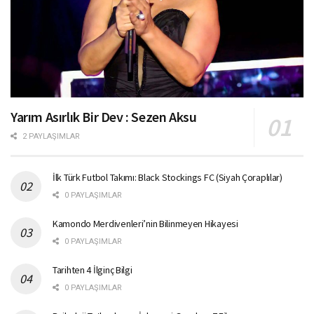
Yarım Asırlık Bir Dev : Sezen Aksu
2 PAYLAŞIMLAR
İlk Türk Futbol Takımı: Black Stockings FC (Siyah Çoraplılar)
0 PAYLAŞIMLAR
Kamondo Merdivenleri’nin Bilinmeyen Hikayesi
0 PAYLAŞIMLAR
Tarihten 4 İlginç Bilgi
0 PAYLAŞIMLAR