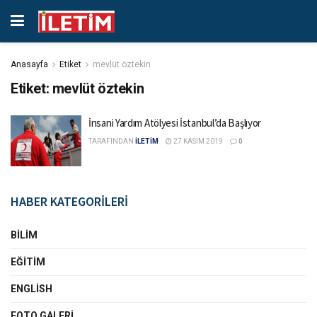
Anasayfa
Etiket
mevlüt öztekin
Etiket:
mevlüt öztekin
İnsani Yardım Atölyesi İstanbul’da Başlıyor
TARAFINDAN
İLETİM
27 KASIM 2019
0
HABER KATEGORİLERİ
BILIM
EĞITIM
ENGLISH
FOTO GALERI