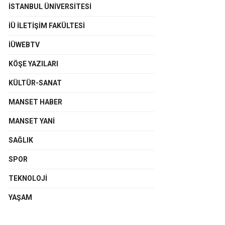
İSTANBUL ÜNIVERSITESI
İÜ İLETIŞIM FAKÜLTESI
İÜWEBTV
KÖŞE YAZILARI
KÜLTÜR-SANAT
MANSET HABER
MANSET YANI
SAĞLIK
SPOR
TEKNOLOJI
YAŞAM