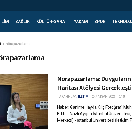
ILIM
SAĞLIK
KÜLTÜR-SANAT
YAŞAM
SPOR
TEKNOLO
t
nörapazarlama
örapazarlama
Nörapazarlama: Duyguların 
Haritası Atölyesi Gerçekleşt
TARAFINDAN
İLETİM
7 NISAN 2026
0
Haber: Ganime İlayda Kılıç Fotoğraf: M
Editör: Nazlı Aygen İstanbul Üniversitesi,
Merkezi) - İstanbul Üniversitesi İletişim Fa