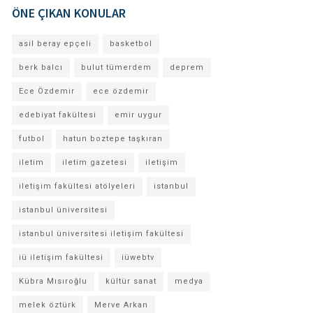
ÖNE ÇIKAN KONULAR
asil beray epçeli
basketbol
berk balcı
bulut tümerdem
deprem
Ece Özdemir
ece özdemir
edebiyat fakültesi
emir uygur
futbol
hatun boztepe taşkıran
iletim
iletim gazetesi
iletişim
iletişim fakültesi atölyeleri
istanbul
istanbul üniversitesi
istanbul üniversitesi iletişim fakültesi
iü iletişim fakültesi
iüwebtv
Kübra Mısıroğlu
kültür sanat
medya
melek öztürk
Merve Arkan