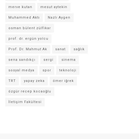
merve kutan
mesut aytekin
Muhammed Aktı
Nazlı Aygen
osman bülent zülfikar
prof. dr. ergün yolcu
Prof. Dr. Mahmut Ak
sanat
sağlık
sena sandıkçı
sergi
sinema
sosyal medya
spor
teknoloji
TRT
yapay zeka
ömer iğrek
özgür recep kocaoğlu
İletişim Fakültesi