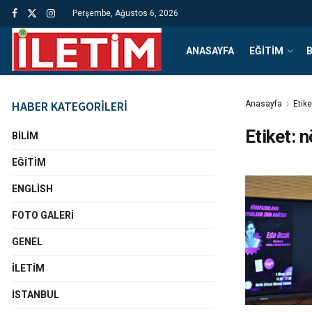
Perşembe, Ağustos 6, 2026
ANASAYFA
EĞITIM
B
HABER KATEGORİLERİ
Anasayfa
Etike
Etiket:
n
BILIM
EĞITIM
ENGLISH
FOTO GALERI
GENEL
İLETIM
İSTANBUL