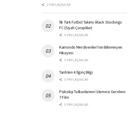
2 PAYLAŞIMLAR
İlk Türk Futbol Takımı: Black Stockings
FC (Siyah Çoraplılar)
0 PAYLAŞIMLAR
Kamondo Merdivenleri’nin Bilinmeyen
Hikayesi
0 PAYLAŞIMLAR
Tarihten 4 İlginç Bilgi
0 PAYLAŞIMLAR
Psikoloji Tutkunlarının İzlemesi Gereken
7 Film
0 PAYLAŞIMLAR