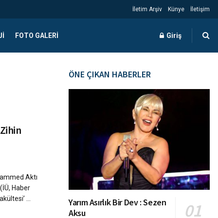
İletim Arşiv
Künye
İletişim
JI
FOTO GALERI
Giriş
ÖNE ÇIKAN HABERLER
Zihin
i
uhammed Aktı
 (İÜ, Haber
kültesi’ ...
Yarım Asırlık Bir Dev : Sezen
Aksu