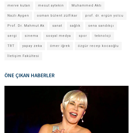
merve kutan
mesut aytekin
Muhammed Aktı
Nazlı Aygen
osman bülent zülfikar
prof. dr. ergün yolcu
Prof. Dr. Mahmut Ak
sanat
sağlık
sena sandıkçı
sergi
sinema
sosyal medya
spor
teknoloji
TRT
yapay zeka
ömer iğrek
özgür recep kocaoğlu
İletişim Fakültesi
ÖNE ÇIKAN HABERLER