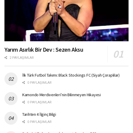
Yarım Asırlık Bir Dev : Sezen Aksu
2 PAYLAŞIMLAR
İlk Türk Futbol Takımı: Black Stockings FC (Siyah Çoraplılar)
0 PAYLAŞIMLAR
Kamondo Merdivenleri’nin Bilinmeyen Hikayesi
0 PAYLAŞIMLAR
Tarihten 4 İlginç Bilgi
0 PAYLAŞIMLAR