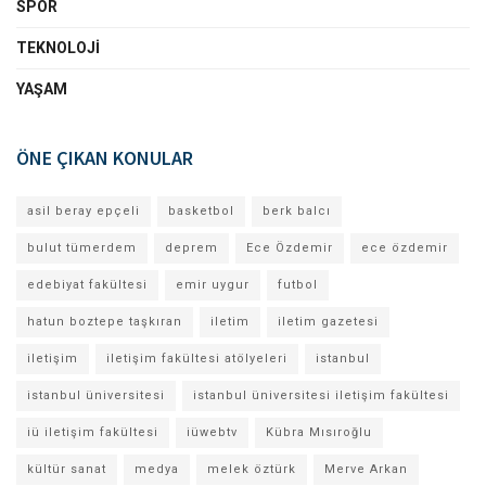
SPOR
TEKNOLOJI
YAŞAM
ÖNE ÇIKAN KONULAR
asil beray epçeli
basketbol
berk balcı
bulut tümerdem
deprem
Ece Özdemir
ece özdemir
edebiyat fakültesi
emir uygur
futbol
hatun boztepe taşkıran
iletim
iletim gazetesi
iletişim
iletişim fakültesi atölyeleri
istanbul
istanbul üniversitesi
istanbul üniversitesi iletişim fakültesi
iü iletişim fakültesi
iüwebtv
Kübra Mısıroğlu
kültür sanat
medya
melek öztürk
Merve Arkan