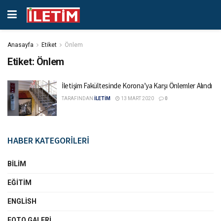
Anasayfa
Etiket
Önlem
Etiket:
Önlem
İletişim Fakültesinde Korona’ya Karşı Önlemler Alındı
TARAFINDAN
İLETİM
13 MART 2020
0
HABER KATEGORİLERİ
BILIM
EĞITIM
ENGLISH
FOTO GALERI