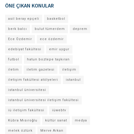
ÖNE ÇIKAN KONULAR
asil beray epçeli
basketbol
berk balcı
bulut tümerdem
deprem
Ece Özdemir
ece özdemir
edebiyat fakültesi
emir uygur
futbol
hatun boztepe taşkıran
iletim
iletim gazetesi
iletişim
iletişim fakültesi atölyeleri
istanbul
istanbul üniversitesi
istanbul üniversitesi iletişim fakültesi
iü iletişim fakültesi
iüwebtv
Kübra Mısıroğlu
kültür sanat
medya
melek öztürk
Merve Arkan