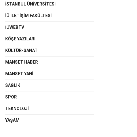
İSTANBUL ÜNIVERSITESI
İÜ İLETIŞIM FAKÜLTESI
İÜWEBTV
KÖŞE YAZILARI
KÜLTÜR-SANAT
MANSET HABER
MANSET YANI
SAĞLIK
SPOR
TEKNOLOJI
YAŞAM