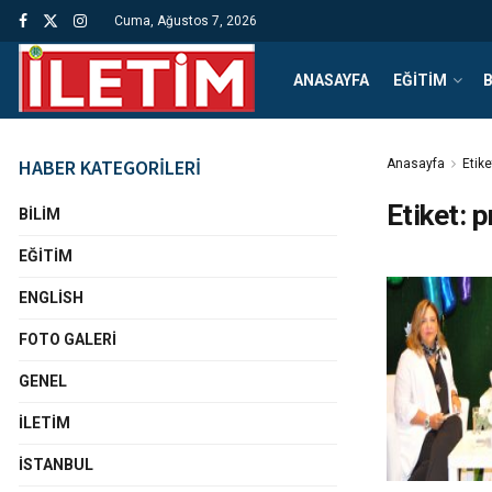
Cuma, Ağustos 7, 2026
ANASAYFA
EĞITIM
B
HABER KATEGORİLERİ
Anasayfa
Etike
Etiket:
p
BILIM
EĞITIM
ENGLISH
FOTO GALERI
GENEL
İLETIM
İSTANBUL