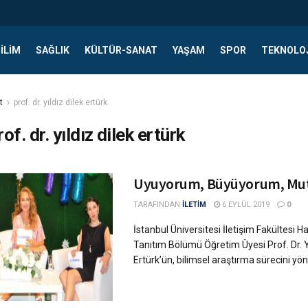
ILIM
SAĞLIK
KÜLTÜR-SANAT
YAŞAM
SPOR
TEKNOLO
t
prof. dr. yıldız dilek ertürk
rof. dr. yıldız dilek ertürk
Uyuyorum, Büyüyorum, Mu
TARAFINDAN
İLETİM
6 EYLÜL 2019
0
İstanbul Üniversitesi İletişim Fakültesi Hal
Tanıtım Bölümü Öğretim Üyesi Prof. Dr. Yı
Ertürk’ün, bilimsel araştırma sürecini yönet