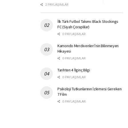
2 PAYLAŞIMLAR
İlk Türk Futbol Takımı: Black Stockings
FC (Siyah Çoraplılar)
0 PAYLAŞIMLAR
Kamondo Merdivenleri’nin Bilinmeyen
Hikayesi
0 PAYLAŞIMLAR
Tarihten 4 İlginç Bilgi
0 PAYLAŞIMLAR
Psikoloji Tutkunlarının İzlemesi Gereken
7 Film
0 PAYLAŞIMLAR