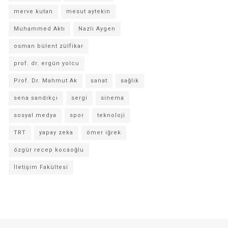
merve kutan
mesut aytekin
Muhammed Aktı
Nazlı Aygen
osman bülent zülfikar
prof. dr. ergün yolcu
Prof. Dr. Mahmut Ak
sanat
sağlık
sena sandıkçı
sergi
sinema
sosyal medya
spor
teknoloji
TRT
yapay zeka
ömer iğrek
özgür recep kocaoğlu
İletişim Fakültesi