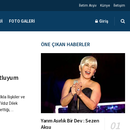
İletim Arşiv
Künye
İletişim
JI
FOTO GALERI
Giriş
ÖNE ÇIKAN HABERLER
tluyum
kla İlişkiler ve
ldız Dilek
tiği, ...
Yarım Asırlık Bir Dev : Sezen
Aksu