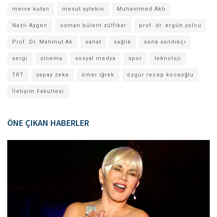
merve kutan
mesut aytekin
Muhammed Aktı
Nazlı Aygen
osman bülent zülfikar
prof. dr. ergün yolcu
Prof. Dr. Mahmut Ak
sanat
sağlık
sena sandıkçı
sergi
sinema
sosyal medya
spor
teknoloji
TRT
yapay zeka
ömer iğrek
özgür recep kocaoğlu
İletişim Fakültesi
ÖNE ÇIKAN HABERLER