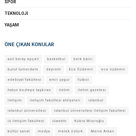
SPOR
TEKNOLOJI
YAŞAM
ÖNE ÇIKAN KONULAR
asil beray epçeli
basketbol
berk balcı
bulut tümerdem
deprem
Ece Özdemir
ece özdemir
edebiyat fakültesi
emir uygur
futbol
hatun boztepe taşkıran
iletim
iletim gazetesi
iletişim
iletişim fakültesi atölyeleri
istanbul
istanbul üniversitesi
istanbul üniversitesi iletişim fakültesi
iü iletişim fakültesi
iüwebtv
Kübra Mısıroğlu
kültür sanat
medya
melek öztürk
Merve Arkan