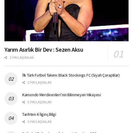
Yarım Asırlık Bir Dev : Sezen Aksu
2 PAYLAŞIMLAR
İlk Türk Futbol Takımı: Black Stockings FC (Siyah Çoraplılar)
0 PAYLAŞIMLAR
Kamondo Merdivenleri’nin Bilinmeyen Hikayesi
0 PAYLAŞIMLAR
Tarihten 4 İlginç Bilgi
0 PAYLAŞIMLAR