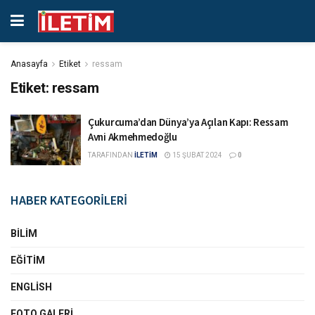
Anasayfa
Etiket
ressam
Etiket:
ressam
Çukurcuma’dan Dünya’ya Açılan Kapı: Ressam
Avni Akmehmedoğlu
TARAFINDAN
İLETİM
15 ŞUBAT 2024
0
HABER KATEGORİLERİ
BILIM
EĞITIM
ENGLISH
FOTO GALERI