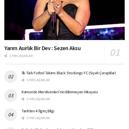
Yarım Asırlık Bir Dev : Sezen Aksu
2 PAYLAŞIMLAR
İlk Türk Futbol Takımı: Black Stockings FC (Siyah Çoraplılar)
0 PAYLAŞIMLAR
Kamondo Merdivenleri’nin Bilinmeyen Hikayesi
0 PAYLAŞIMLAR
Tarihten 4 İlginç Bilgi
0 PAYLAŞIMLAR