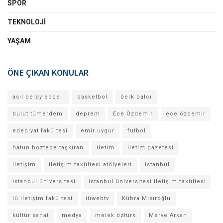
SPOR
TEKNOLOJI
YAŞAM
ÖNE ÇIKAN KONULAR
asil beray epçeli
basketbol
berk balcı
bulut tümerdem
deprem
Ece Özdemir
ece özdemir
edebiyat fakültesi
emir uygur
futbol
hatun boztepe taşkıran
iletim
iletim gazetesi
iletişim
iletişim fakültesi atölyeleri
istanbul
istanbul üniversitesi
istanbul üniversitesi iletişim fakültesi
iü iletişim fakültesi
iüwebtv
Kübra Mısıroğlu
kültür sanat
medya
melek öztürk
Merve Arkan