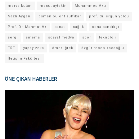
merve kutan
mesut aytekin
Muhammed Aktı
Nazlı Aygen
osman bülent zülfikar
prof. dr. ergün yolcu
Prof. Dr. Mahmut Ak
sanat
sağlık
sena sandıkçı
sergi
sinema
sosyal medya
spor
teknoloji
TRT
yapay zeka
ömer iğrek
özgür recep kocaoğlu
İletişim Fakültesi
ÖNE ÇIKAN HABERLER