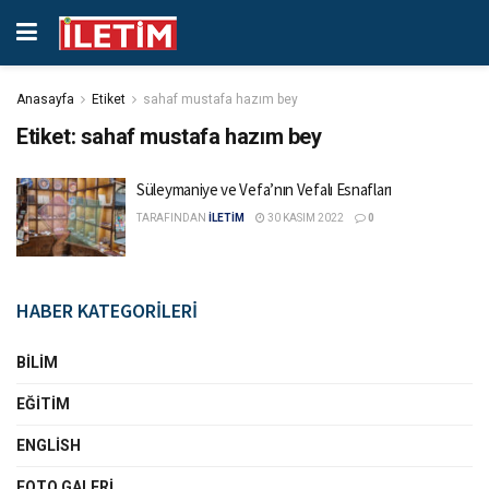
Anasayfa
Etiket
sahaf mustafa hazım bey
Etiket:
sahaf mustafa hazım bey
Süleymaniye ve Vefa’nın Vefalı Esnafları
TARAFINDAN
İLETİM
30 KASIM 2022
0
HABER KATEGORİLERİ
BILIM
EĞITIM
ENGLISH
FOTO GALERI