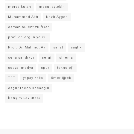
merve kutan
mesut aytekin
Muhammed Aktı
Nazlı Aygen
osman bülent zülfikar
prof. dr. ergün yolcu
Prof. Dr. Mahmut Ak
sanat
sağlık
sena sandıkçı
sergi
sinema
sosyal medya
spor
teknoloji
TRT
yapay zeka
ömer iğrek
özgür recep kocaoğlu
İletişim Fakültesi