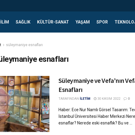
ILIM
SAĞLIK
KÜLTÜR-SANAT
YAŞAM
SPOR
TEKNOLO
t
süleymaniye esnafları
üleymaniye esnafları
Süleymaniye ve Vefa’nın Vef
Esnafları
TARAFINDAN
İLETİM
30 KASIM 2022
0
Haber: Ece Nur Namlı Görsel Tasarım: T
İstanbul Üniversitesi Haber Merkezi Ner
esnaflar? Nerede eski esnaflık? Bu ve ...