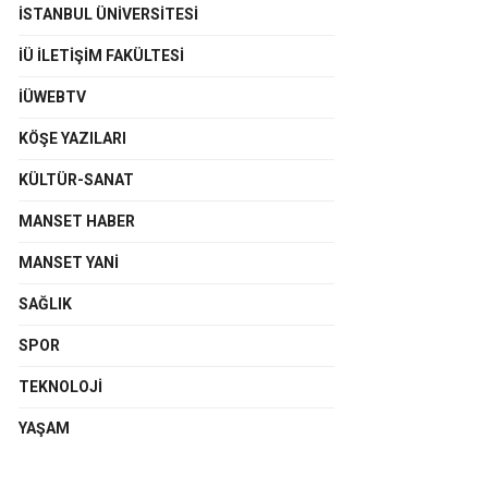
İSTANBUL ÜNIVERSITESI
İÜ İLETIŞIM FAKÜLTESI
İÜWEBTV
KÖŞE YAZILARI
KÜLTÜR-SANAT
MANSET HABER
MANSET YANI
SAĞLIK
SPOR
TEKNOLOJI
YAŞAM