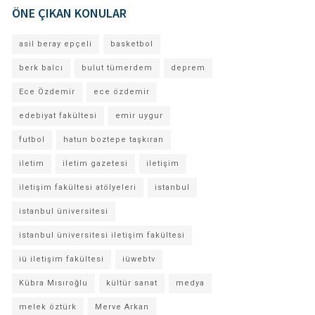
ÖNE ÇIKAN KONULAR
asil beray epçeli
basketbol
berk balcı
bulut tümerdem
deprem
Ece Özdemir
ece özdemir
edebiyat fakültesi
emir uygur
futbol
hatun boztepe taşkıran
iletim
iletim gazetesi
iletişim
iletişim fakültesi atölyeleri
istanbul
istanbul üniversitesi
istanbul üniversitesi iletişim fakültesi
iü iletişim fakültesi
iüwebtv
Kübra Mısıroğlu
kültür sanat
medya
melek öztürk
Merve Arkan