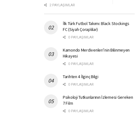
2 PAYLAŞIMLAR
İlk Türk Futbol Takımı: Black Stockings
FC (Siyah Çoraplılar)
0 PAYLAŞIMLAR
Kamondo Merdivenleri’nin Bilinmeyen
Hikayesi
0 PAYLAŞIMLAR
Tarihten 4 İlginç Bilgi
0 PAYLAŞIMLAR
Psikoloji Tutkunlarının İzlemesi Gereken
7 Film
0 PAYLAŞIMLAR