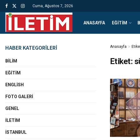
Cuma, Ağustos 7, 2026
ANASAYFA
EĞITIM
B
HABER KATEGORİLERİ
Anasayfa
Etike
Etiket:
s
BILIM
EĞITIM
ENGLISH
FOTO GALERI
GENEL
İLETIM
İSTANBUL