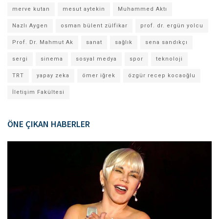
merve kutan
mesut aytekin
Muhammed Aktı
Nazlı Aygen
osman bülent zülfikar
prof. dr. ergün yolcu
Prof. Dr. Mahmut Ak
sanat
sağlık
sena sandıkçı
sergi
sinema
sosyal medya
spor
teknoloji
TRT
yapay zeka
ömer iğrek
özgür recep kocaoğlu
İletişim Fakültesi
ÖNE ÇIKAN HABERLER