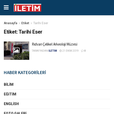
Anasayfa
Etiket
Tarihi Eser
Etiket:
Tarihi Eser
Rıdvan Çelikel Arkeoloji Müzesi
TARAFINDAN
İLETİM
21 EKIM 2019
0
HABER KATEGORİLERİ
BILIM
EĞITIM
ENGLISH
FOTO GALERI