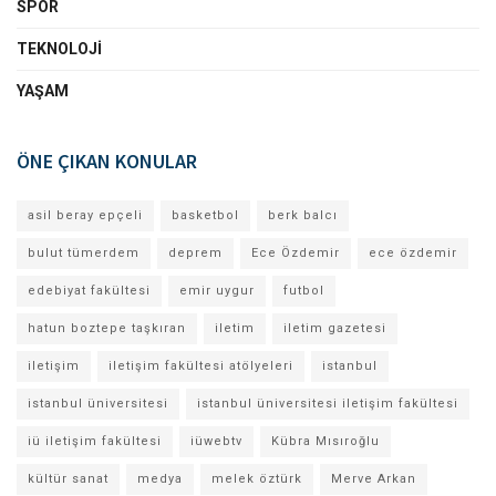
SPOR
TEKNOLOJI
YAŞAM
ÖNE ÇIKAN KONULAR
asil beray epçeli
basketbol
berk balcı
bulut tümerdem
deprem
Ece Özdemir
ece özdemir
edebiyat fakültesi
emir uygur
futbol
hatun boztepe taşkıran
iletim
iletim gazetesi
iletişim
iletişim fakültesi atölyeleri
istanbul
istanbul üniversitesi
istanbul üniversitesi iletişim fakültesi
iü iletişim fakültesi
iüwebtv
Kübra Mısıroğlu
kültür sanat
medya
melek öztürk
Merve Arkan