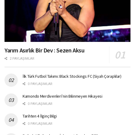
Yarım Asırlık Bir Dev : Sezen Aksu
2 PAYLAŞIMLAR
İlk Türk Futbol Takımı: Black Stockings FC (Siyah Çoraplılar)
0 PAYLAŞIMLAR
Kamondo Merdivenleri’nin Bilinmeyen Hikayesi
0 PAYLAŞIMLAR
Tarihten 4 İlginç Bilgi
0 PAYLAŞIMLAR