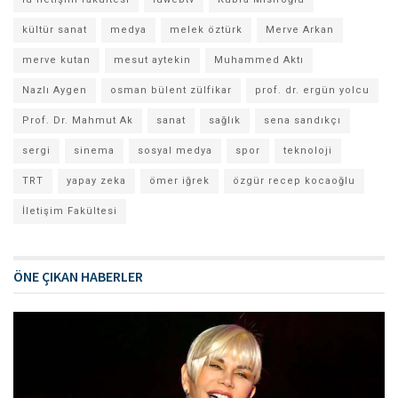
kültür sanat
medya
melek öztürk
Merve Arkan
merve kutan
mesut aytekin
Muhammed Aktı
Nazlı Aygen
osman bülent zülfikar
prof. dr. ergün yolcu
Prof. Dr. Mahmut Ak
sanat
sağlık
sena sandıkçı
sergi
sinema
sosyal medya
spor
teknoloji
TRT
yapay zeka
ömer iğrek
özgür recep kocaoğlu
İletişim Fakültesi
ÖNE ÇIKAN HABERLER