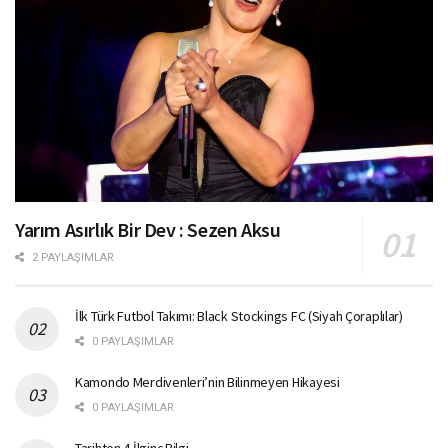
Yarım Asırlık Bir Dev : Sezen Aksu
2 PAYLAŞIMLAR
İlk Türk Futbol Takımı: Black Stockings FC (Siyah Çoraplılar)
0 PAYLAŞIMLAR
Kamondo Merdivenleri’nin Bilinmeyen Hikayesi
0 PAYLAŞIMLAR