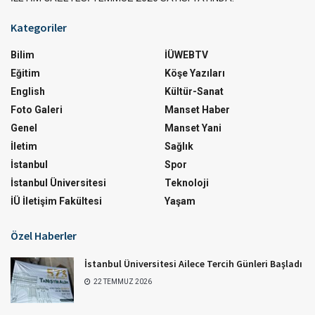
Kategoriler
Bilim
İÜWEBTV
Eğitim
Köşe Yazıları
English
Kültür-Sanat
Foto Galeri
Manset Haber
Genel
Manset Yani
İletim
Sağlık
İstanbul
Spor
İstanbul Üniversitesi
Teknoloji
İÜ İletişim Fakültesi
Yaşam
Özel Haberler
İstanbul Üniversitesi Ailece Tercih Günleri Başladı
22 TEMMUZ 2026