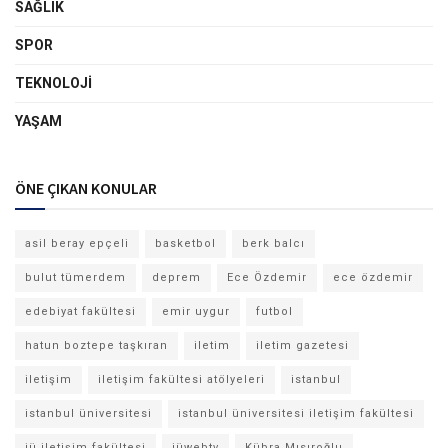
SAĞLIK
SPOR
TEKNOLOJI
YAŞAM
ÖNE ÇIKAN KONULAR
asil beray epçeli
basketbol
berk balcı
bulut tümerdem
deprem
Ece Özdemir
ece özdemir
edebiyat fakültesi
emir uygur
futbol
hatun boztepe taşkıran
iletim
iletim gazetesi
iletişim
iletişim fakültesi atölyeleri
istanbul
istanbul üniversitesi
istanbul üniversitesi iletişim fakültesi
iü iletişim fakültesi
iüwebtv
Kübra Mısıroğlu