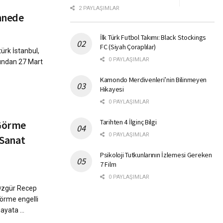
2 PAYLAŞIMLAR
ahnede
İlk Türk Futbol Takımı: Black Stockings
FC (Siyah Çoraplılar)
ürk İstanbul,
0 PAYLAŞIMLAR
fından 27 Mart
Kamondo Merdivenleri’nin Bilinmeyen
Hikayesi
0 PAYLAŞIMLAR
Tarihten 4 İlginç Bilgi
 Görme
0 PAYLAŞIMLAR
 Sanat
Psikoloji Tutkunlarının İzlemesi Gereken
7 Film
0 PAYLAŞIMLAR
Özgür Recep
Görme engelli
ayata ...