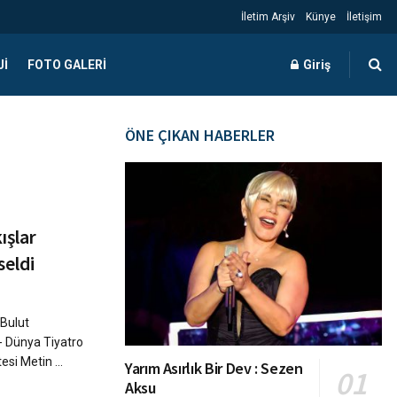
İletim Arşiv
Künye
İletişim
JI
FOTO GALERI
Giriş
ÖNE ÇIKAN HABERLER
ışlar
seldi
Bulut
- Dünya Tiyatro
esi Metin ...
Yarım Asırlık Bir Dev : Sezen
Aksu