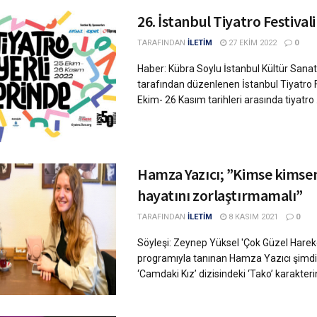
26. İstanbul Tiyatro Festivali
TARAFINDAN
İLETİM
27 EKIM 2022
0
Haber: Kübra Soylu İstanbul Kültür Sanat
tarafından düzenlenen İstanbul Tiyatro F
Ekim- 26 Kasım tarihleri arasında tiyatro .
Hamza Yazıcı; ”Kimse kimse
hayatını zorlaştırmamalı”
TARAFINDAN
İLETİM
8 KASIM 2021
0
Söyleşi: Zeynep Yüksel 'Çok Güzel Hareke
programıyla tanınan Hamza Yazıcı şimdile
‘Camdaki Kız’ dizisindeki ‘Tako’ karakterin