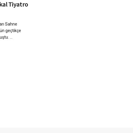
kal Tiyatro
varı Sahne
gün geçtikçe
ştu. ...