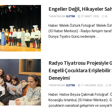
Engeller Değil, Hikayeler S
TARAFINDAN
İLETİM
27 MART 2026
0
Haber: Melek Öztürk Fotoğraf: Melek Özt
(İÜ Haber Merkezi) - Radyo İletişim tara
Dünya Tiyatro Günü nedeniyle ...
Radyo Tiyatrosu Projesiyle
Engelli Çocuklara Erişilebilir
Deneyimi
TARAFINDAN
İLETİM
11 HAZIRAN 2025
0
Haber: Hatice Beyza Çakmak Fotoğraf: 
Kocaoğlu İstanbul, (İÜ Haber Merkezi)- 
çocukların sanatsal gelişimini ve sosyal h