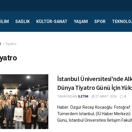
ILIM
SAĞLIK
KÜLTÜR-SANAT
YAŞAM
SPOR
TEKNOLO
t
tiyatro
iyatro
İstanbul Üniversitesi’nde Alk
Dünya Tiyatro Günü İçin Yük
TARAFINDAN
İLETİM
27 MART 2026
0
Haber: Özgür Recep Kocaoğlu Fotoğraf: 
Tümerdem İstanbul, (İÜ Haber Merkezi) 
Günü, İstanbul Üniversitesi İletişim Fakült