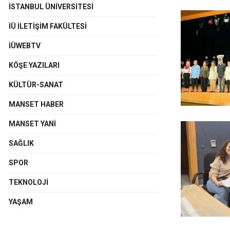
İSTANBUL ÜNIVERSITESI
İÜ İLETIŞIM FAKÜLTESI
İÜWEBTV
KÖŞE YAZILARI
KÜLTÜR-SANAT
MANSET HABER
MANSET YANI
SAĞLIK
SPOR
TEKNOLOJI
YAŞAM