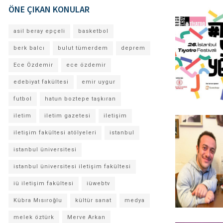
ÖNE ÇIKAN KONULAR
asil beray epçeli
basketbol
berk balcı
bulut tümerdem
deprem
Ece Özdemir
ece özdemir
edebiyat fakültesi
emir uygur
futbol
hatun boztepe taşkıran
iletim
iletim gazetesi
iletişim
iletişim fakültesi atölyeleri
istanbul
istanbul üniversitesi
istanbul üniversitesi iletişim fakültesi
iü iletişim fakültesi
iüwebtv
Kübra Mısıroğlu
kültür sanat
medya
melek öztürk
Merve Arkan