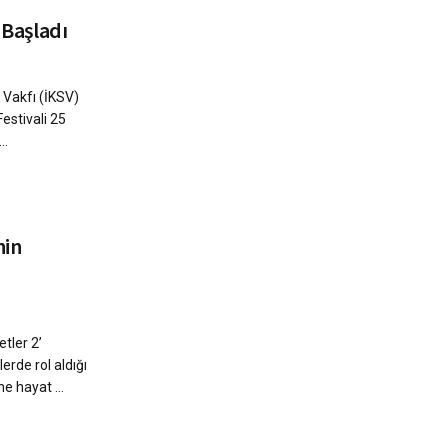
 Başladı
 Vakfı (İKSV)
estivali 25
..
nin
tler 2’
rde rol aldığı
e hayat ...