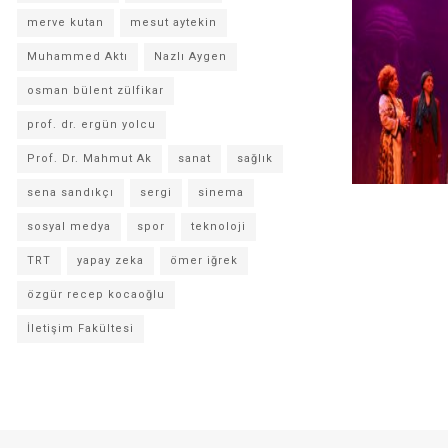
merve kutan
mesut aytekin
Muhammed Aktı
Nazlı Aygen
osman bülent zülfikar
prof. dr. ergün yolcu
Prof. Dr. Mahmut Ak
sanat
sağlık
sena sandıkçı
sergi
sinema
sosyal medya
spor
teknoloji
TRT
yapay zeka
ömer iğrek
özgür recep kocaoğlu
İletişim Fakültesi