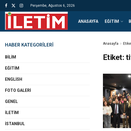
Perşembe, Ağustos 6, 2026
ANASAYFA
EĞITIM
B
HABER KATEGORİLERİ
Anasayfa
Etike
Etiket:
t
BILIM
EĞITIM
ENGLISH
FOTO GALERI
GENEL
İLETIM
İSTANBUL