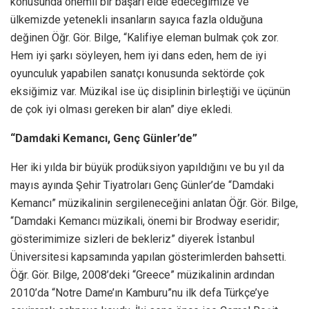
konusunda önemli bir başarı elde edeceğimize ve
ülkemizde yetenekli insanların sayıca fazla olduğuna
değinen Öğr. Gör. Bilge, “Kalifiye eleman bulmak çok zor.
Hem iyi şarkı söyleyen, hem iyi dans eden, hem de iyi
oyunculuk yapabilen sanatçı konusunda sektörde çok
eksiğimiz var. Müzikal ise üç disiplinin birleştiği ve üçünün
de çok iyi olması gereken bir alan” diye ekledi.
“Damdaki Kemancı, Genç Günler’de”
Her iki yılda bir büyük prodüksiyon yapıldığını ve bu yıl da
mayıs ayında Şehir Tiyatroları Genç Günler’de “Damdaki
Kemancı” müzikalinin sergileneceğini anlatan Öğr. Gör. Bilge,
“Damdaki Kemancı müzikali, önemi bir Brodway eseridir;
gösterimimize sizleri de bekleriz” diyerek İstanbul
Üniversitesi kapsamında yapılan gösterimlerden bahsetti.
Öğr. Gör. Bilge, 2008’deki “Greece” müzikalinin ardından
2010’da “Notre Dame’ın Kamburu”nu ilk defa Türkçe’ye