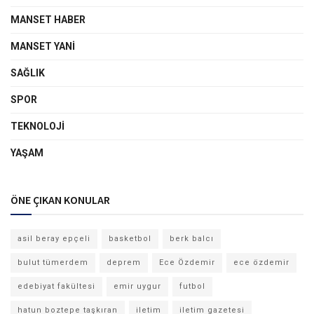
MANSET HABER
MANSET YANI
SAĞLIK
SPOR
TEKNOLOJI
YAŞAM
ÖNE ÇIKAN KONULAR
asil beray epçeli
basketbol
berk balcı
bulut tümerdem
deprem
Ece Özdemir
ece özdemir
edebiyat fakültesi
emir uygur
futbol
hatun boztepe taşkıran
iletim
iletim gazetesi