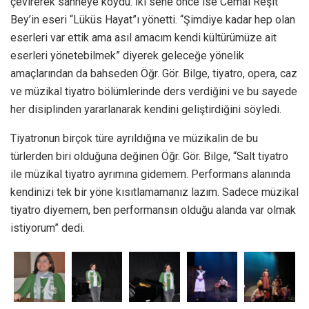
çevirerek sahneye koydu. İki sene önce ise Cemal Reşit
Bey’in eseri “Lüküs Hayat”ı yönetti. “Şimdiye kadar hep olan
eserleri var ettik ama asıl amacım kendi kültürümüze ait
eserleri yönetebilmek” diyerek geleceğe yönelik
amaçlarından da bahseden Öğr. Gör. Bilge, tiyatro, opera, caz
ve müzikal tiyatro bölümlerinde ders verdiğini ve bu sayede
her disiplinden yararlanarak kendini geliştirdiğini söyledi.
Tiyatronun birçok türe ayrıldığına ve müzikalin de bu
türlerden biri olduğuna değinen Öğr. Gör. Bilge, “Salt tiyatro
ile müzikal tiyatro ayrımına gidemem. Performans alanında
kendinizi tek bir yöne kısıtlamamanız lazım. Sadece müzikal
tiyatro diyemem, ben performansın olduğu alanda var olmak
istiyorum” dedi.