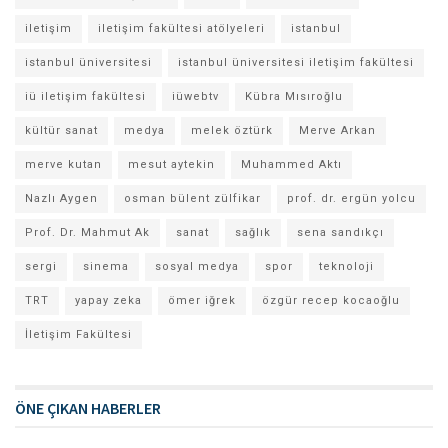
iletişim
iletişim fakültesi atölyeleri
istanbul
istanbul üniversitesi
istanbul üniversitesi iletişim fakültesi
iü iletişim fakültesi
iüwebtv
Kübra Mısıroğlu
kültür sanat
medya
melek öztürk
Merve Arkan
merve kutan
mesut aytekin
Muhammed Aktı
Nazlı Aygen
osman bülent zülfikar
prof. dr. ergün yolcu
Prof. Dr. Mahmut Ak
sanat
sağlık
sena sandıkçı
sergi
sinema
sosyal medya
spor
teknoloji
TRT
yapay zeka
ömer iğrek
özgür recep kocaoğlu
İletişim Fakültesi
ÖNE ÇIKAN HABERLER