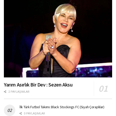
Yarım Asırlık Bir Dev : Sezen Aksu
2 PAYLAŞIMLAR
İlk Türk Futbol Takımı: Black Stockings FC (Siyah Çoraplılar)
0 PAYLAŞIMLAR