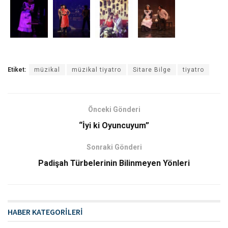
Etiket:
müzikal
müzikal tiyatro
Sitare Bilge
tiyatro
Önceki Gönderi
“İyi ki Oyuncuyum”
Sonraki Gönderi
Padişah Türbelerinin Bilinmeyen Yönleri
HABER KATEGORİLERİ