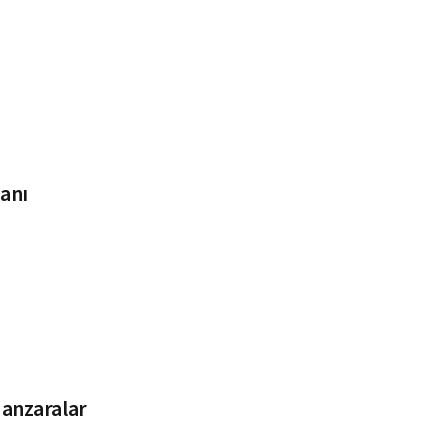
anı
Manzaralar