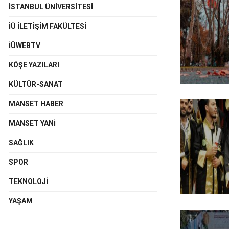
İSTANBUL ÜNIVERSITESI
İÜ İLETIŞIM FAKÜLTESI
İÜWEBTV
KÖŞE YAZILARI
KÜLTÜR-SANAT
MANSET HABER
MANSET YANI
SAĞLIK
SPOR
TEKNOLOJI
YAŞAM