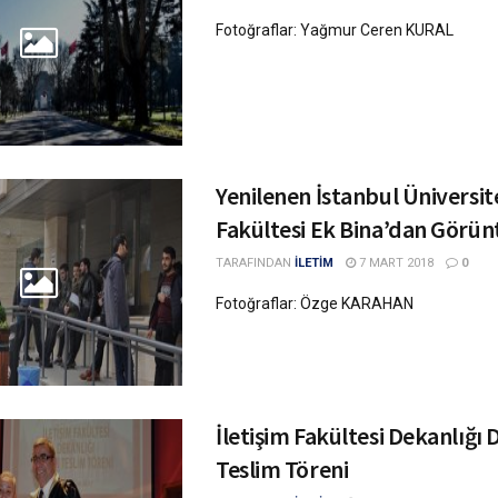
Fotoğraflar: Yağmur Ceren KURAL
Yenilenen İstanbul Üniversite
Fakültesi Ek Bina’dan Görün
TARAFINDAN
İLETİM
7 MART 2018
0
Fotoğraflar: Özge KARAHAN
İletişim Fakültesi Dekanlığı 
Teslim Töreni