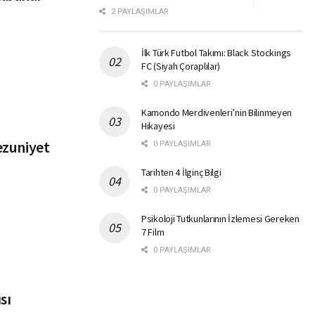
2 PAYLAŞIMLAR
İlk Türk Futbol Takımı: Black Stockings
FC (Siyah Çoraplılar)
0 PAYLAŞIMLAR
Kamondo Merdivenleri’nin Bilinmeyen
Hikayesi
Mezuniyet
0 PAYLAŞIMLAR
Tarihten 4 İlginç Bilgi
0 PAYLAŞIMLAR
Psikoloji Tutkunlarının İzlemesi Gereken
7 Film
0 PAYLAŞIMLAR
sı