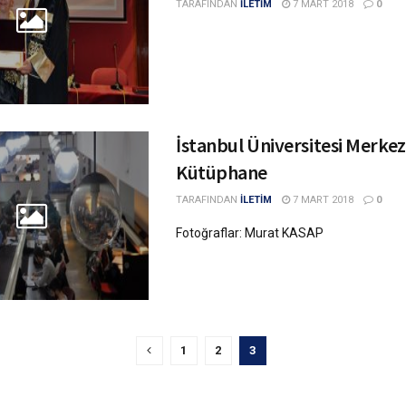
TARAFINDAN
İLETİM
7 MART 2018
0
İstanbul Üniversitesi Merkez
Kütüphane
TARAFINDAN
İLETİM
7 MART 2018
0
Fotoğraflar: Murat KASAP
1
2
3