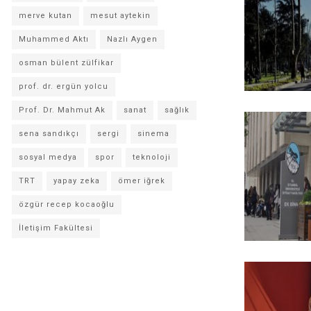
merve kutan
mesut aytekin
Muhammed Aktı
Nazlı Aygen
osman bülent zülfikar
prof. dr. ergün yolcu
Prof. Dr. Mahmut Ak
sanat
sağlık
sena sandıkçı
sergi
sinema
sosyal medya
spor
teknoloji
TRT
yapay zeka
ömer iğrek
özgür recep kocaoğlu
İletişim Fakültesi