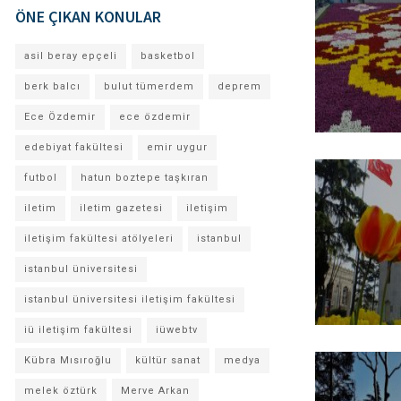
ÖNE ÇIKAN KONULAR
asil beray epçeli
basketbol
berk balcı
bulut tümerdem
deprem
Ece Özdemir
ece özdemir
edebiyat fakültesi
emir uygur
futbol
hatun boztepe taşkıran
iletim
iletim gazetesi
iletişim
iletişim fakültesi atölyeleri
istanbul
istanbul üniversitesi
istanbul üniversitesi iletişim fakültesi
iü iletişim fakültesi
iüwebtv
Kübra Mısıroğlu
kültür sanat
medya
melek öztürk
Merve Arkan