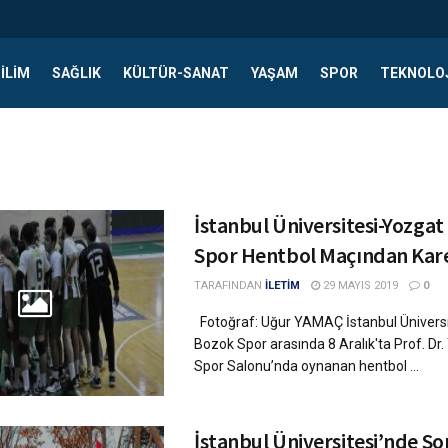
ILIM
SAĞLIK
KÜLTÜR-SANAT
YAŞAM
SPOR
TEKNOLO
İstanbul Üniversitesi-Yozga
Spor Hentbol Maçından Kar
TARAFINDAN
İLETİM
29 MAYIS 2019
0
Fotoğraf: Uğur YAMAÇ İstanbul Üniversi
Bozok Spor arasında 8 Aralık'ta Prof. Dr
Spor Salonu’nda oynanan hentbol ...
İstanbul Üniversitesi’nde S