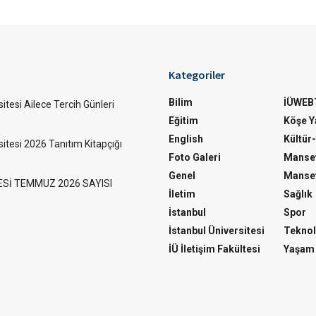
Kategoriler
Bilim
İÜWEB
itesi Ailece Tercih Günleri
Eğitim
Köşe Ya
English
Kültür
sitesi 2026 Tanıtım Kitapçığı
Foto Galeri
Manset
Genel
Manset
ESİ TEMMUZ 2026 SAYISI
İletim
Sağlık
İstanbul
Spor
İstanbul Üniversitesi
Teknol
İÜ İletişim Fakültesi
Yaşam