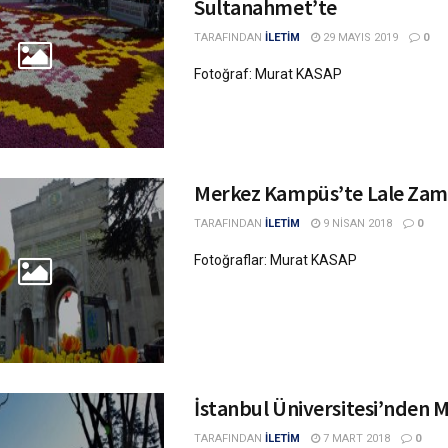
Sultanahmet’te
TARAFINDAN
İLETİM
29 MAYIS 2019
0
Fotoğraf: Murat KASAP
Merkez Kampüs’te Lale Zam
TARAFINDAN
İLETİM
9 NISAN 2018
0
Fotoğraflar: Murat KASAP
İstanbul Üniversitesi’nden 
TARAFINDAN
İLETİM
7 MART 2018
0