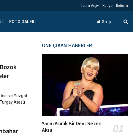
İletim Arşiv
Künye
İletişim
JI
FOTO GALERI
Giriş
ÖNE ÇIKAN HABERLER
t Bozok
eler
tesi ve Yozgat
. Turgay Atasü
Yarım Asırlık Bir Dev : Sezen
Aksu
onbahar