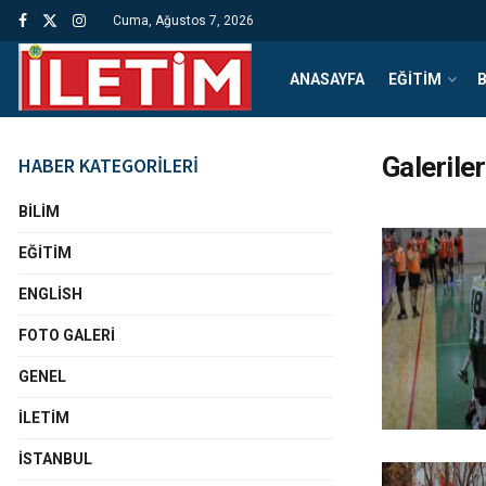
Cuma, Ağustos 7, 2026
ANASAYFA
EĞITIM
B
Galeriler
HABER KATEGORİLERİ
BILIM
EĞITIM
ENGLISH
FOTO GALERI
GENEL
İLETIM
İSTANBUL