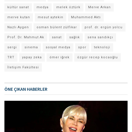
kültür sanat
medya
melek öztürk
Merve Arkan
merve kutan
mesut aytekin
Muhammed Aktı
Nazlı Aygen
osman bülent zülfikar
prof. dr. ergün yolcu
Prof. Dr. Mahmut Ak
sanat
sağlık
sena sandıkçı
sergi
sinema
sosyal medya
spor
teknoloji
TRT
yapay zeka
ömer iğrek
özgür recep kocaoğlu
İletişim Fakültesi
ÖNE ÇIKAN HABERLER