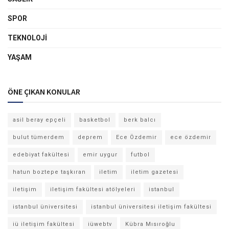
SPOR
TEKNOLOJI
YAŞAM
ÖNE ÇIKAN KONULAR
asil beray epçeli
basketbol
berk balcı
bulut tümerdem
deprem
Ece Özdemir
ece özdemir
edebiyat fakültesi
emir uygur
futbol
hatun boztepe taşkıran
iletim
iletim gazetesi
iletişim
iletişim fakültesi atölyeleri
istanbul
istanbul üniversitesi
istanbul üniversitesi iletişim fakültesi
iü iletişim fakültesi
iüwebtv
Kübra Mısıroğlu