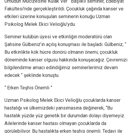
Umudun Mucizesine Kulak Ver “ başlıklı seminer, Edebiyat
Fakültesi’nde gerçekleştirildi. Çocukluk çağında kanser ve
etkileri üzerine konuşulan seminerin konuğu Uzman
Psikolog Melek Ekici Velioğlu’ydu.
Seminer kulübün üyesi ve etkinliğin moderatörü olan
Şahsine Gülbeniz’in açılış konuşması ile başladı. Gülbeniz; “
Bu etkinlikte kök hücre donörü olmanın önemi, çocukluk
döneminde kanser olgusu hakkında konuşacağız. Çevremizi
bilgilendirme amacı edindiğimiz seminerlerimiz devam
edecek “ şeklinde konuştu.
“ Erken Teşhis Önemli ”
Uzman Psikolog Melek Ekici Velioğlu çocuklarda kanser
hastalığı ve ülkemizdeki yansımasına değinerek; “Bu
hastalık yüzde yüz genetik bir durumdan dolayı diyemeyiz.
Ailelerinde kanser hastası olmayan çocuklarda da
görülebiliyor. Bu hastalıkta erken teşhis önemli. Tedavi ile