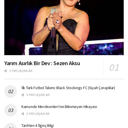
Yarım Asırlık Bir Dev : Sezen Aksu
2 PAYLAŞIMLAR
İlk Türk Futbol Takımı: Black Stockings FC (Siyah Çoraplılar)
0 PAYLAŞIMLAR
Kamondo Merdivenleri’nin Bilinmeyen Hikayesi
0 PAYLAŞIMLAR
Tarihten 4 İlginç Bilgi