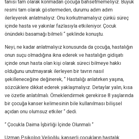
tanısı tam olarak konmadan çocuğa bahsetmemeliyiz. Büyük
resmi tam olarak göstermeden, durumu adım adım
ilerleyerek anlatmalıyız. Onu korkutmamalıyız çünkü süreç
içinde hasta ve yakınlar fazlasıyla etkileniyor. Çocuk
önündeki basamağı bilmeli “ şeklinde konuştu.
Neyi, ne kadar anlatmalıyız konusunda da çocuğa, hastalığın
onun suçu olmadığına ikna ederek ve hastalığın gidişatı
içinde onun hasta olan kişi olarak süreci bilmeye hakkı
olduğunu unutmayarak ilerleyen bir tavrın nasıl
şekilleneceğine değinerek, “ Hastalığı anlatırken yaşına,
sözcüklere dikkat ederek yaklaşmalıyız. Detaylar yalın, kısa
ve özetle anlatılmalı. Örneklendirmek gerekirse 8 yaşlarında
bir çocuğa kanser kelimesinin bile kullanılması bilişsel
açıdan onu olumsuz etkiler “ dedi.
“ Çocukla Daima İşbirliği İçinde Olunmalı “
Uzman Psikolog Velioğlu, kanserli çocukların hastalık