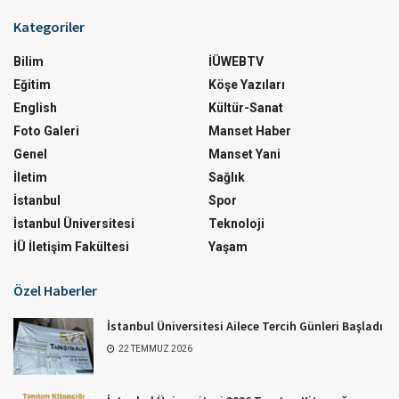
Kategoriler
Bilim
İÜWEBTV
Eğitim
Köşe Yazıları
English
Kültür-Sanat
Foto Galeri
Manset Haber
Genel
Manset Yani
İletim
Sağlık
İstanbul
Spor
İstanbul Üniversitesi
Teknoloji
İÜ İletişim Fakültesi
Yaşam
Özel Haberler
İstanbul Üniversitesi Ailece Tercih Günleri Başladı
22 TEMMUZ 2026