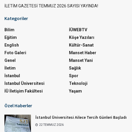
İLETİM GAZETESİ TEMMUZ 2026 SAYISI YAYINDA!
Kategoriler
Bilim
İÜWEBTV
Eğitim
Köşe Yazıları
English
Kültür-Sanat
Foto Galeri
Manset Haber
Genel
Manset Yani
İletim
Sağlık
İstanbul
Spor
İstanbul Üniversitesi
Teknoloji
İÜ İletişim Fakültesi
Yaşam
Özel Haberler
İstanbul Üniversitesi Ailece Tercih Günleri Başladı
22 TEMMUZ 2026