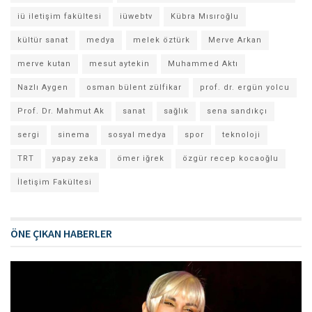
iü iletişim fakültesi
iüwebtv
Kübra Mısıroğlu
kültür sanat
medya
melek öztürk
Merve Arkan
merve kutan
mesut aytekin
Muhammed Aktı
Nazlı Aygen
osman bülent zülfikar
prof. dr. ergün yolcu
Prof. Dr. Mahmut Ak
sanat
sağlık
sena sandıkçı
sergi
sinema
sosyal medya
spor
teknoloji
TRT
yapay zeka
ömer iğrek
özgür recep kocaoğlu
İletişim Fakültesi
ÖNE ÇIKAN HABERLER