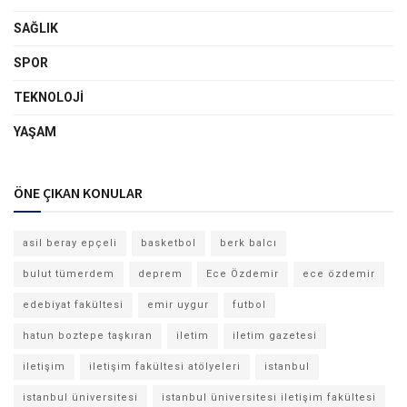
SAĞLIK
SPOR
TEKNOLOJI
YAŞAM
ÖNE ÇIKAN KONULAR
asil beray epçeli
basketbol
berk balcı
bulut tümerdem
deprem
Ece Özdemir
ece özdemir
edebiyat fakültesi
emir uygur
futbol
hatun boztepe taşkıran
iletim
iletim gazetesi
iletişim
iletişim fakültesi atölyeleri
istanbul
istanbul üniversitesi
istanbul üniversitesi iletişim fakültesi