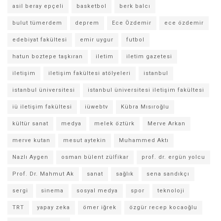
asil beray epçeli
basketbol
berk balcı
bulut tümerdem
deprem
Ece Özdemir
ece özdemir
edebiyat fakültesi
emir uygur
futbol
hatun boztepe taşkıran
iletim
iletim gazetesi
iletişim
iletişim fakültesi atölyeleri
istanbul
istanbul üniversitesi
istanbul üniversitesi iletişim fakültesi
iü iletişim fakültesi
iüwebtv
Kübra Mısıroğlu
kültür sanat
medya
melek öztürk
Merve Arkan
merve kutan
mesut aytekin
Muhammed Aktı
Nazlı Aygen
osman bülent zülfikar
prof. dr. ergün yolcu
Prof. Dr. Mahmut Ak
sanat
sağlık
sena sandıkçı
sergi
sinema
sosyal medya
spor
teknoloji
TRT
yapay zeka
ömer iğrek
özgür recep kocaoğlu