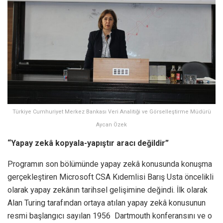
Türkiye Cumhuriyet Merkez Bankası Veri Analitiği ve Görselleştirme Müdürü
Aycan Özek
“Yapay zekâ kopyala-yapıştır aracı değildir”
Programın son bölümünde yapay zekâ konusunda konuşma
gerçekleştiren Microsoft CSA Kıdemlisi Barış Usta öncelikli
olarak yapay zekânın tarihsel gelişimine değindi. İlk olarak
Alan Turing tarafından ortaya atılan yapay zekâ konusunun
resmi başlangıcı sayılan 1956 Dartmouth konferansını ve o