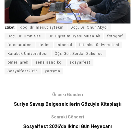
Etiket:
doç. dr. mesut aytekin
Doç. Dr. Onur Akyol
Doç. Dr. Ümit Sarı
Dr. Öğretim Üyesi Musa Ak
fotoğraf
fotomaraton
iletim
istanbul
istanbul üniversitesi
Karabük Üniversitesi
Öğr. Gör. Serdar Sabuncu
ömer iğrek
sena sandıkçı
sosyalfest
Sosyalfest2026
yarışma
Önceki Gönderi
Suriye Savaşı Belgeselcilerin Gözüyle Kitaplaştı
Sonraki Gönderi
Sosyalfest 2026’da İkinci Gün Heyecanı