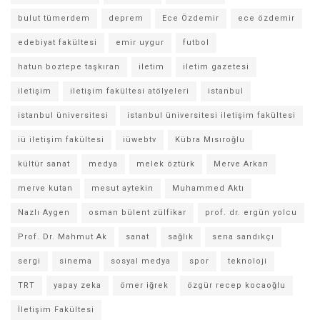
bulut tümerdem
deprem
Ece Özdemir
ece özdemir
edebiyat fakültesi
emir uygur
futbol
hatun boztepe taşkıran
iletim
iletim gazetesi
iletişim
iletişim fakültesi atölyeleri
istanbul
istanbul üniversitesi
istanbul üniversitesi iletişim fakültesi
iü iletişim fakültesi
iüwebtv
Kübra Mısıroğlu
kültür sanat
medya
melek öztürk
Merve Arkan
merve kutan
mesut aytekin
Muhammed Aktı
Nazlı Aygen
osman bülent zülfikar
prof. dr. ergün yolcu
Prof. Dr. Mahmut Ak
sanat
sağlık
sena sandıkçı
sergi
sinema
sosyal medya
spor
teknoloji
TRT
yapay zeka
ömer iğrek
özgür recep kocaoğlu
İletişim Fakültesi