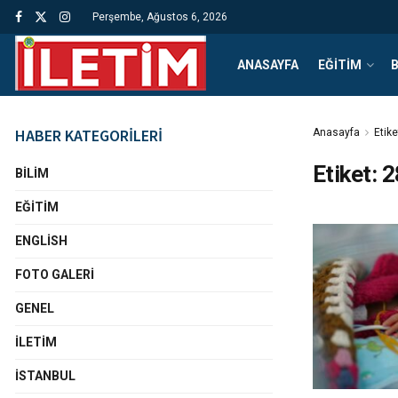
Perşembe, Ağustos 6, 2026
ANASAYFA
EĞITIM
B
HABER KATEGORİLERİ
Anasayfa
Etike
Etiket:
2
BILIM
EĞITIM
ENGLISH
FOTO GALERI
GENEL
İLETIM
İSTANBUL