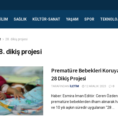
ILIM
SAĞLIK
KÜLTÜR-SANAT
YAŞAM
SPOR
TEKNOLO
t
28. dikiş projesi
8. dikiş projesi
Prematüre Bebekleri Koruya
28 Dikiş Projesi
TARAFINDAN
İLETİM
12 ARALIK 2023
0
Haber: Esmira İman Editör: Ceren Özden
prematüre bebeklerden ilham alınarak ha
ve 10 yılı aşkın süredir uygulanan "28 ...