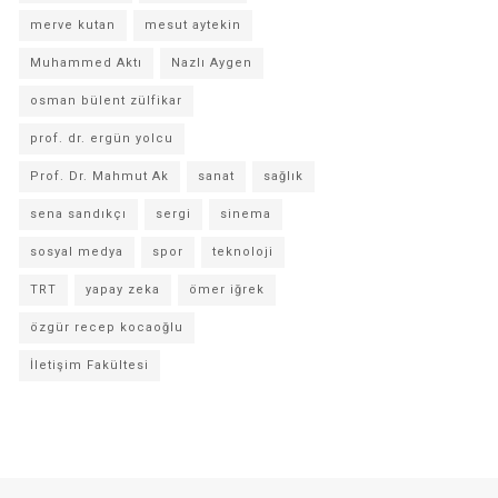
merve kutan
mesut aytekin
Muhammed Aktı
Nazlı Aygen
osman bülent zülfikar
prof. dr. ergün yolcu
Prof. Dr. Mahmut Ak
sanat
sağlık
sena sandıkçı
sergi
sinema
sosyal medya
spor
teknoloji
TRT
yapay zeka
ömer iğrek
özgür recep kocaoğlu
İletişim Fakültesi