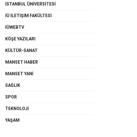
İSTANBUL ÜNIVERSITESI
İÜ İLETIŞIM FAKÜLTESI
İÜWEBTV
KÖŞE YAZILARI
KÜLTÜR-SANAT
MANSET HABER
MANSET YANI
SAĞLIK
SPOR
TEKNOLOJI
YAŞAM