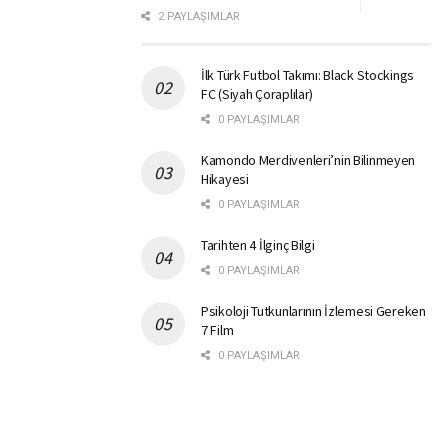
2 PAYLAŞIMLAR
İlk Türk Futbol Takımı: Black Stockings
FC (Siyah Çoraplılar)
0 PAYLAŞIMLAR
Kamondo Merdivenleri’nin Bilinmeyen
Hikayesi
0 PAYLAŞIMLAR
Tarihten 4 İlginç Bilgi
0 PAYLAŞIMLAR
Psikoloji Tutkunlarının İzlemesi Gereken
7 Film
0 PAYLAŞIMLAR