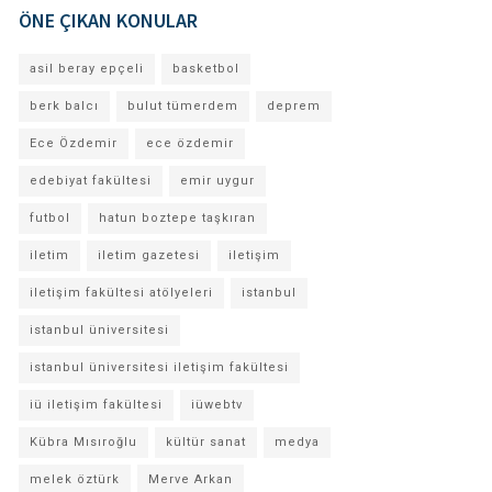
ÖNE ÇIKAN KONULAR
asil beray epçeli
basketbol
berk balcı
bulut tümerdem
deprem
Ece Özdemir
ece özdemir
edebiyat fakültesi
emir uygur
futbol
hatun boztepe taşkıran
iletim
iletim gazetesi
iletişim
iletişim fakültesi atölyeleri
istanbul
istanbul üniversitesi
istanbul üniversitesi iletişim fakültesi
iü iletişim fakültesi
iüwebtv
Kübra Mısıroğlu
kültür sanat
medya
melek öztürk
Merve Arkan