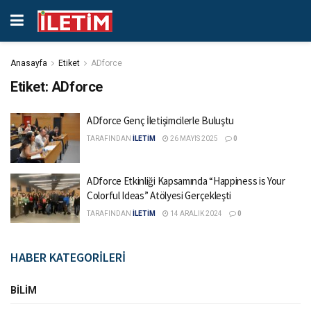
Anasayfa
Etiket
ADforce
Etiket:
ADforce
ADforce Genç İletişimcilerle Buluştu
TARAFINDAN
İLETİM
26 MAYIS 2025
0
ADforce Etkinliği Kapsamında “Happiness is Your
Colorful Ideas” Atölyesi Gerçekleşti
TARAFINDAN
İLETİM
14 ARALIK 2024
0
HABER KATEGORİLERİ
BILIM