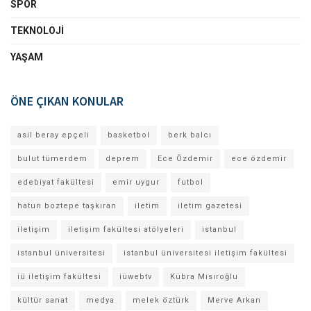
SPOR
TEKNOLOJI
YAŞAM
ÖNE ÇIKAN KONULAR
asil beray epçeli
basketbol
berk balcı
bulut tümerdem
deprem
Ece Özdemir
ece özdemir
edebiyat fakültesi
emir uygur
futbol
hatun boztepe taşkıran
iletim
iletim gazetesi
iletişim
iletişim fakültesi atölyeleri
istanbul
istanbul üniversitesi
istanbul üniversitesi iletişim fakültesi
iü iletişim fakültesi
iüwebtv
Kübra Mısıroğlu
kültür sanat
medya
melek öztürk
Merve Arkan