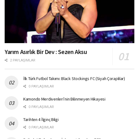
Yarım Asırlık Bir Dev : Sezen Aksu
2 PAYLAŞIMLAR
İlk Türk Futbol Takımı: Black Stockings FC (Siyah Çoraplılar)
0 PAYLAŞIMLAR
Kamondo Merdivenleri’nin Bilinmeyen Hikayesi
0 PAYLAŞIMLAR
Tarihten 4 İlginç Bilgi
0 PAYLAŞIMLAR