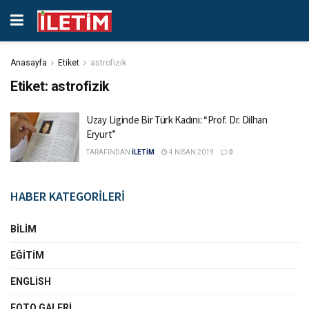
Anasayfa
Etiket
astrofizik
Etiket:
astrofizik
Uzay Liginde Bir Türk Kadını: “Prof. Dr. Dilhan
Eryurt”
TARAFINDAN
İLETİM
4 NISAN 2019
0
HABER KATEGORİLERİ
BILIM
EĞITIM
ENGLISH
FOTO GALERI