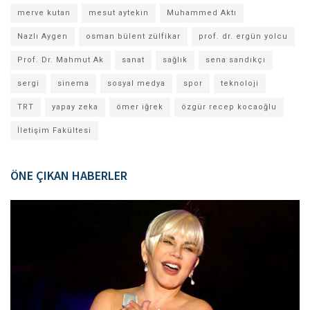
merve kutan
mesut aytekin
Muhammed Aktı
Nazlı Aygen
osman bülent zülfikar
prof. dr. ergün yolcu
Prof. Dr. Mahmut Ak
sanat
sağlık
sena sandıkçı
sergi
sinema
sosyal medya
spor
teknoloji
TRT
yapay zeka
ömer iğrek
özgür recep kocaoğlu
İletişim Fakültesi
ÖNE ÇIKAN HABERLER