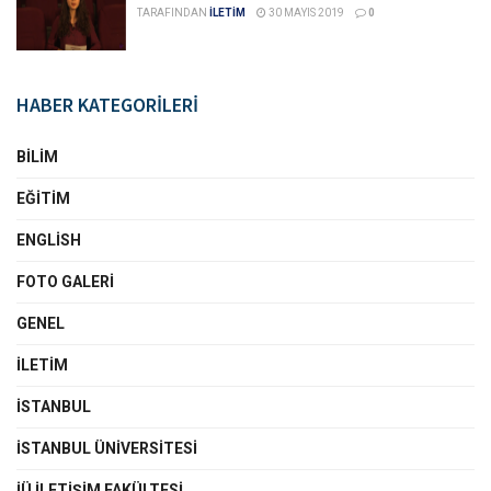
TARAFINDAN
İLETİM
30 MAYIS 2019
0
HABER KATEGORİLERİ
BILIM
EĞITIM
ENGLISH
FOTO GALERI
GENEL
İLETIM
İSTANBUL
İSTANBUL ÜNIVERSITESI
İÜ İLETIŞIM FAKÜLTESI