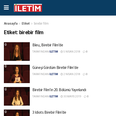
Anasayfa
Etiket
birebir film
Etiket:
birebir film
Bleu, Birebir Film’de
TARAFINDAN
İLETİM
5 NISAN 2018
0
Güneşi Gördüm Birebir Film’de
TARAFINDAN
İLETİM
2 NISAN 2018
0
Birebir Film’in 20. Bölümü Yayınlandı
TARAFINDAN
İLETİM
30 MAYIS 2019
0
3 Idiots Birebir Film’de