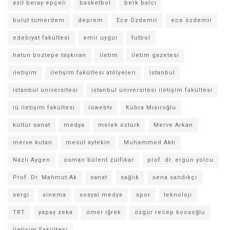
asil beray epçeli
basketbol
berk balcı
bulut tümerdem
deprem
Ece Özdemir
ece özdemir
edebiyat fakültesi
emir uygur
futbol
hatun boztepe taşkıran
iletim
iletim gazetesi
iletişim
iletişim fakültesi atölyeleri
istanbul
istanbul üniversitesi
istanbul üniversitesi iletişim fakültesi
iü iletişim fakültesi
iüwebtv
Kübra Mısıroğlu
kültür sanat
medya
melek öztürk
Merve Arkan
merve kutan
mesut aytekin
Muhammed Aktı
Nazlı Aygen
osman bülent zülfikar
prof. dr. ergün yolcu
Prof. Dr. Mahmut Ak
sanat
sağlık
sena sandıkçı
sergi
sinema
sosyal medya
spor
teknoloji
TRT
yapay zeka
ömer iğrek
özgür recep kocaoğlu
İletişim Fakültesi