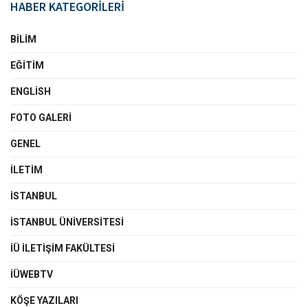
HABER KATEGORİLERİ
BILIM
EĞITIM
ENGLISH
FOTO GALERI
GENEL
İLETIM
İSTANBUL
İSTANBUL ÜNIVERSITESI
İÜ İLETIŞIM FAKÜLTESI
İÜWEBTV
KÖŞE YAZILARI