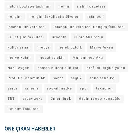
hatun boztepe taşkıran
iletim
iletim gazetesi
iletişim
iletişim fakültesi atölyeleri
istanbul
istanbul üniversitesi
istanbul üniversitesi iletişim fakültesi
iü iletişim fakültesi
iüwebtv
Kübra Mısıroğlu
kültür sanat
medya
melek öztürk
Merve Arkan
merve kutan
mesut aytekin
Muhammed Aktı
Nazlı Aygen
osman bülent zülfikar
prof. dr. ergün yolcu
Prof. Dr. Mahmut Ak
sanat
sağlık
sena sandıkçı
sergi
sinema
sosyal medya
spor
teknoloji
TRT
yapay zeka
ömer iğrek
özgür recep kocaoğlu
İletişim Fakültesi
ÖNE ÇIKAN HABERLER