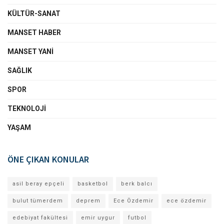
KÜLTÜR-SANAT
MANSET HABER
MANSET YANI
SAĞLIK
SPOR
TEKNOLOJI
YAŞAM
ÖNE ÇIKAN KONULAR
asil beray epçeli
basketbol
berk balcı
bulut tümerdem
deprem
Ece Özdemir
ece özdemir
edebiyat fakültesi
emir uygur
futbol