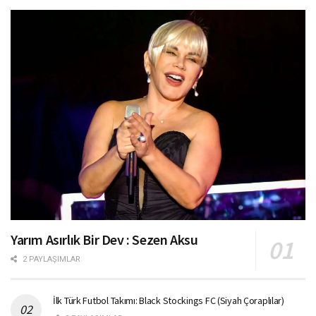
Yarım Asırlık Bir Dev : Sezen Aksu
2 PAYLAŞIMLAR
İlk Türk Futbol Takımı: Black Stockings FC (Siyah Çoraplılar)