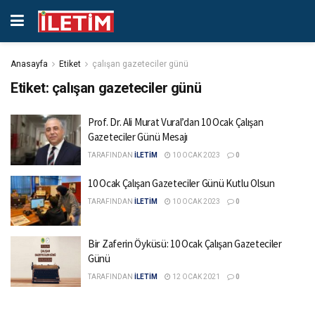
Anasayfa
Etiket
çalışan gazeteciler günü
Etiket:
çalışan gazeteciler günü
Prof. Dr. Ali Murat Vural’dan 10 Ocak Çalışan
Gazeteciler Günü Mesajı
TARAFINDAN
İLETİM
10 OCAK 2023
0
10 Ocak Çalışan Gazeteciler Günü Kutlu Olsun
TARAFINDAN
İLETİM
10 OCAK 2023
0
Bir Zaferin Öyküsü: 10 Ocak Çalışan Gazeteciler
Günü
TARAFINDAN
İLETİM
12 OCAK 2021
0