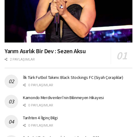
Yarım Asırlık Bir Dev : Sezen Aksu
2 PAYLAŞIMLAR
İlk Türk Futbol Takımı: Black Stockings FC (Siyah Çoraplılar)
0 PAYLAŞIMLAR
Kamondo Merdivenleri’nin Bilinmeyen Hikayesi
0 PAYLAŞIMLAR
Tarihten 4 İlginç Bilgi
0 PAYLAŞIMLAR