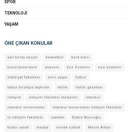
SPOR
TEKNOLOJI
YAŞAM
ÖNE ÇIKAN KONULAR
asil beray epçeli
basketbol
berk balcı
bulut tümerdem
deprem
Ece Özdemir
ece özdemir
edebiyat fakültesi
emir uygur
futbol
hatun boztepe taşkıran
iletim
iletim gazetesi
iletişim
iletişim fakültesi atölyeleri
istanbul
istanbul üniversitesi
istanbul üniversitesi iletişim fakültesi
iü iletişim fakültesi
iüwebtv
Kübra Mısıroğlu
kültür sanat
medya
melek öztürk
Merve Arkan