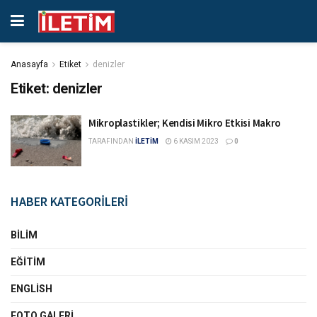
Anasayfa
Etiket
denizler
Etiket:
denizler
Mikroplastikler; Kendisi Mikro Etkisi Makro
TARAFINDAN
İLETİM
6 KASIM 2023
0
HABER KATEGORİLERİ
BILIM
EĞITIM
ENGLISH
FOTO GALERI