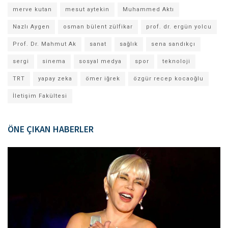
merve kutan
mesut aytekin
Muhammed Aktı
Nazlı Aygen
osman bülent zülfikar
prof. dr. ergün yolcu
Prof. Dr. Mahmut Ak
sanat
sağlık
sena sandıkçı
sergi
sinema
sosyal medya
spor
teknoloji
TRT
yapay zeka
ömer iğrek
özgür recep kocaoğlu
İletişim Fakültesi
ÖNE ÇIKAN HABERLER