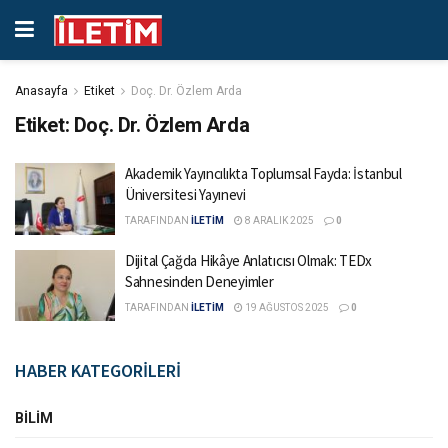
Anasayfa
Etiket
Doç. Dr. Özlem Arda
Etiket:
Doç. Dr. Özlem Arda
Akademik Yayıncılıkta Toplumsal Fayda: İstanbul
Üniversitesi Yayınevi
TARAFINDAN
İLETİM
8 ARALIK 2025
0
Dijital Çağda Hikâye Anlatıcısı Olmak: TEDx
Sahnesinden Deneyimler
TARAFINDAN
İLETİM
19 AĞUSTOS 2025
0
HABER KATEGORİLERİ
BILIM