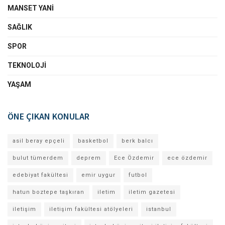
MANSET YANI
SAĞLIK
SPOR
TEKNOLOJI
YAŞAM
ÖNE ÇIKAN KONULAR
asil beray epçeli
basketbol
berk balcı
bulut tümerdem
deprem
Ece Özdemir
ece özdemir
edebiyat fakültesi
emir uygur
futbol
hatun boztepe taşkıran
iletim
iletim gazetesi
iletişim
iletişim fakültesi atölyeleri
istanbul