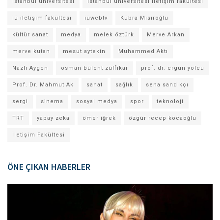
istanbul üniversitesi
istanbul üniversitesi iletişim fakültesi
iü iletişim fakültesi
iüwebtv
Kübra Mısıroğlu
kültür sanat
medya
melek öztürk
Merve Arkan
merve kutan
mesut aytekin
Muhammed Aktı
Nazlı Aygen
osman bülent zülfikar
prof. dr. ergün yolcu
Prof. Dr. Mahmut Ak
sanat
sağlık
sena sandıkçı
sergi
sinema
sosyal medya
spor
teknoloji
TRT
yapay zeka
ömer iğrek
özgür recep kocaoğlu
İletişim Fakültesi
ÖNE ÇIKAN HABERLER