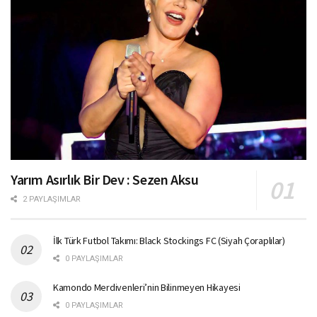
Yarım Asırlık Bir Dev : Sezen Aksu
2 PAYLAŞIMLAR
İlk Türk Futbol Takımı: Black Stockings FC (Siyah Çoraplılar)
0 PAYLAŞIMLAR
Kamondo Merdivenleri’nin Bilinmeyen Hikayesi
0 PAYLAŞIMLAR