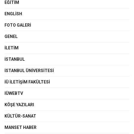
EĞITIM
ENGLISH
FOTO GALERI
GENEL
İLETIM
İSTANBUL
İSTANBUL ÜNIVERSITESI
İÜ İLETIŞIM FAKÜLTESI
İÜWEBTV
KÖŞE YAZILARI
KÜLTÜR-SANAT
MANSET HABER