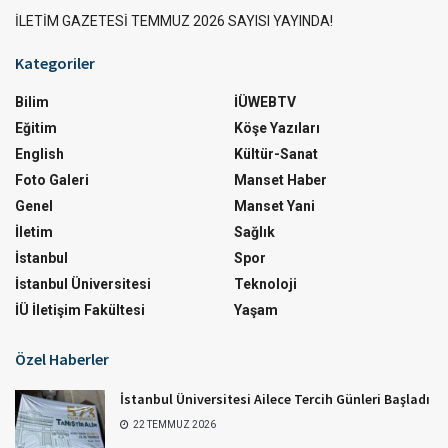
İLETİM GAZETESİ TEMMUZ 2026 SAYISI YAYINDA!
Kategoriler
Bilim
İÜWEBTV
Eğitim
Köşe Yazıları
English
Kültür-Sanat
Foto Galeri
Manset Haber
Genel
Manset Yani
İletim
Sağlık
İstanbul
Spor
İstanbul Üniversitesi
Teknoloji
İÜ İletişim Fakültesi
Yaşam
Özel Haberler
İstanbul Üniversitesi Ailece Tercih Günleri Başladı
22 TEMMUZ 2026