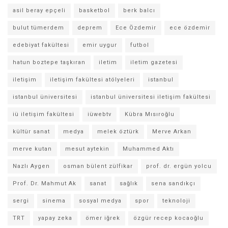
asil beray epçeli
basketbol
berk balcı
bulut tümerdem
deprem
Ece Özdemir
ece özdemir
edebiyat fakültesi
emir uygur
futbol
hatun boztepe taşkıran
iletim
iletim gazetesi
iletişim
iletişim fakültesi atölyeleri
istanbul
istanbul üniversitesi
istanbul üniversitesi iletişim fakültesi
iü iletişim fakültesi
iüwebtv
Kübra Mısıroğlu
kültür sanat
medya
melek öztürk
Merve Arkan
merve kutan
mesut aytekin
Muhammed Aktı
Nazlı Aygen
osman bülent zülfikar
prof. dr. ergün yolcu
Prof. Dr. Mahmut Ak
sanat
sağlık
sena sandıkçı
sergi
sinema
sosyal medya
spor
teknoloji
TRT
yapay zeka
ömer iğrek
özgür recep kocaoğlu