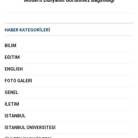
Modern Dünyanın Görünmez Bağımlılığı
HABER KATEGORİLERİ
BILIM
EĞITIM
ENGLISH
FOTO GALERI
GENEL
İLETIM
İSTANBUL
İSTANBUL ÜNIVERSITESI