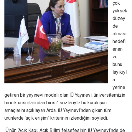
çok
yüksek
düzey
de
olması
hedefl
enen
ve
bunu
layıkıyl
a
yerine
getiren bir yayınevi modeli olan İÜ Yayınevi, üniversitemizin
biricik unsurlarından birisi” sözleriyle bu kuruluşun
amaçlarını açıklayan Arda, İÜ Yayınevi’nden çıkan tüm
ürünlerde ‘açık erişim” kriterinin izlendiğini söyledi.
İÜ’nün ‘Açık Kapı, Açık Bilim’ felsefesinin İÜ Yayınevi’nde de