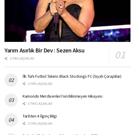
Yarım Asırlık Bir Dev : Sezen Aksu
2 PAYLAŞIMLAR
İlk Türk Futbol Takımı: Black Stockings FC (Siyah Çoraplılar)
0 PAYLAŞIMLAR
Kamondo Merdivenleri’nin Bilinmeyen Hikayesi
0 PAYLAŞIMLAR
Tarihten 4 İlginç Bilgi
0 PAYLAŞIMLAR