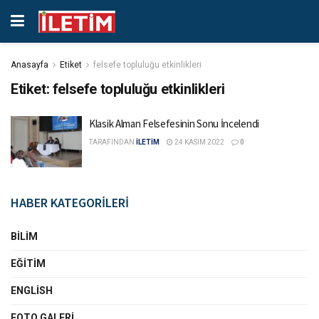
Anasayfa
Etiket
felsefe topluluğu etkinlikleri
Etiket:
felsefe topluluğu etkinlikleri
Klasik Alman Felsefesinin Sonu İncelendi
TARAFINDAN
İLETİM
24 KASIM 2022
0
HABER KATEGORİLERİ
BILIM
EĞITIM
ENGLISH
FOTO GALERI