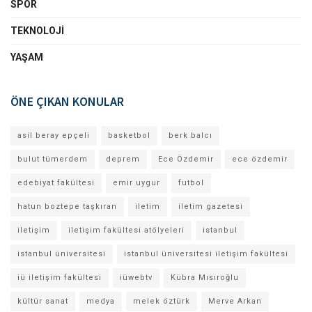
SPOR
TEKNOLOJI
YAŞAM
ÖNE ÇIKAN KONULAR
asil beray epçeli
basketbol
berk balcı
bulut tümerdem
deprem
Ece Özdemir
ece özdemir
edebiyat fakültesi
emir uygur
futbol
hatun boztepe taşkıran
iletim
iletim gazetesi
iletişim
iletişim fakültesi atölyeleri
istanbul
istanbul üniversitesi
istanbul üniversitesi iletişim fakültesi
iü iletişim fakültesi
iüwebtv
Kübra Mısıroğlu
kültür sanat
medya
melek öztürk
Merve Arkan