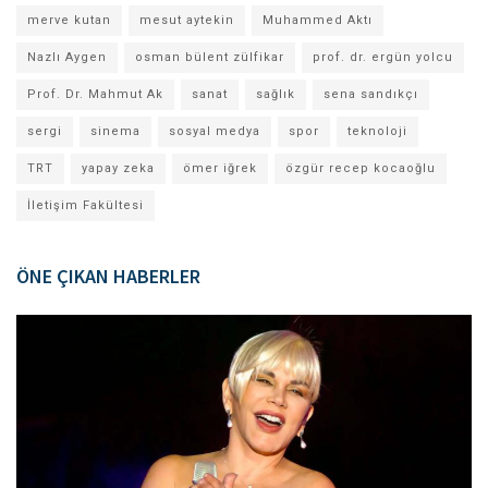
merve kutan
mesut aytekin
Muhammed Aktı
Nazlı Aygen
osman bülent zülfikar
prof. dr. ergün yolcu
Prof. Dr. Mahmut Ak
sanat
sağlık
sena sandıkçı
sergi
sinema
sosyal medya
spor
teknoloji
TRT
yapay zeka
ömer iğrek
özgür recep kocaoğlu
İletişim Fakültesi
ÖNE ÇIKAN HABERLER