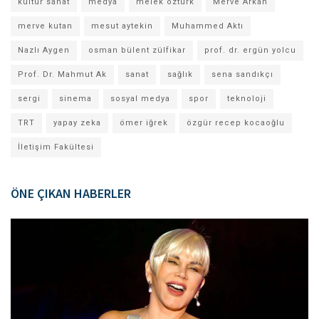
kültür sanat
medya
melek öztürk
Merve Arkan
merve kutan
mesut aytekin
Muhammed Aktı
Nazlı Aygen
osman bülent zülfikar
prof. dr. ergün yolcu
Prof. Dr. Mahmut Ak
sanat
sağlık
sena sandıkçı
sergi
sinema
sosyal medya
spor
teknoloji
TRT
yapay zeka
ömer iğrek
özgür recep kocaoğlu
İletişim Fakültesi
ÖNE ÇIKAN HABERLER