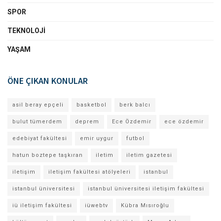
SPOR
TEKNOLOJI
YAŞAM
ÖNE ÇIKAN KONULAR
asil beray epçeli
basketbol
berk balcı
bulut tümerdem
deprem
Ece Özdemir
ece özdemir
edebiyat fakültesi
emir uygur
futbol
hatun boztepe taşkıran
iletim
iletim gazetesi
iletişim
iletişim fakültesi atölyeleri
istanbul
istanbul üniversitesi
istanbul üniversitesi iletişim fakültesi
iü iletişim fakültesi
iüwebtv
Kübra Mısıroğlu