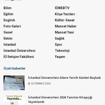
Bilim
İÜWEBTV
Eğitim
Köşe Yazıları
English
Kültür-Sanat
Foto Galeri
Manset Haber
Genel
Manset Yani
İletim
Sağlık
İstanbul
Spor
İstanbul Üniversitesi
Teknoloji
İÜ İletişim Fakültesi
Yaşam
Özel Haberler
İstanbul Üniversitesi Ailece Tercih Günleri Başladı
22 TEMMUZ 2026
İstanbul Üniversitesi 2026 Tanıtım Kitapçığı
Yayımlandı