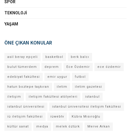
SPOR
TEKNOLOJI
YAŞAM
ÖNE ÇIKAN KONULAR
asil beray epçeli
basketbol
berk balcı
bulut tümerdem
deprem
Ece Özdemir
ece özdemir
edebiyat fakültesi
emir uygur
futbol
hatun boztepe taşkıran
iletim
iletim gazetesi
iletişim
iletişim fakültesi atölyeleri
istanbul
istanbul üniversitesi
istanbul üniversitesi iletişim fakültesi
iü iletişim fakültesi
iüwebtv
Kübra Mısıroğlu
kültür sanat
medya
melek öztürk
Merve Arkan