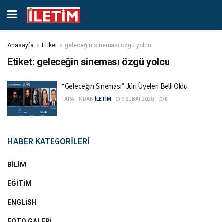
Anasayfa
Etiket
geleceğin sineması özgü yolcu
Etiket:
geleceğin sineması özgü yolcu
“Geleceğin Sineması” Jüri Üyeleri Belli Oldu
TARAFINDAN
İLETİM
6 ŞUBAT 2020
0
HABER KATEGORİLERİ
BILIM
EĞITIM
ENGLISH
FOTO GALERI