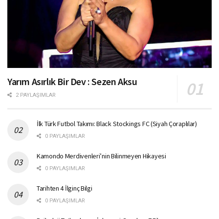
Yarım Asırlık Bir Dev : Sezen Aksu
2 PAYLAŞIMLAR
İlk Türk Futbol Takımı: Black Stockings FC (Siyah Çoraplılar)
0 PAYLAŞIMLAR
Kamondo Merdivenleri’nin Bilinmeyen Hikayesi
0 PAYLAŞIMLAR
Tarihten 4 İlginç Bilgi
0 PAYLAŞIMLAR