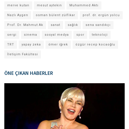
merve kutan
mesut aytekin
Muhammed Aktı
Nazlı Aygen
osman bülent zülfikar
prof. dr. ergün yolcu
Prof. Dr. Mahmut Ak
sanat
sağlık
sena sandıkçı
sergi
sinema
sosyal medya
spor
teknoloji
TRT
yapay zeka
ömer iğrek
özgür recep kocaoğlu
İletişim Fakültesi
ÖNE ÇIKAN HABERLER