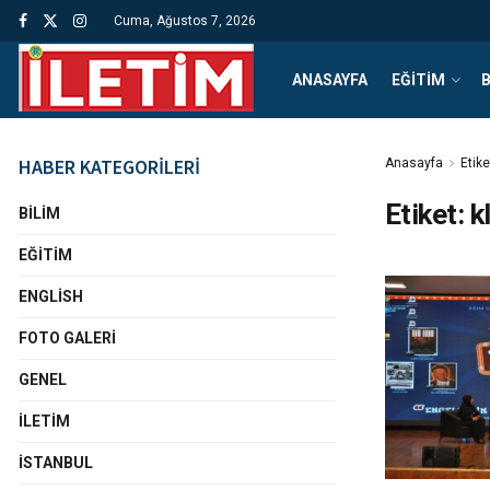
Cuma, Ağustos 7, 2026
ANASAYFA
EĞITIM
B
HABER KATEGORİLERİ
Anasayfa
Etike
Etiket:
k
BILIM
EĞITIM
ENGLISH
FOTO GALERI
GENEL
İLETIM
İSTANBUL