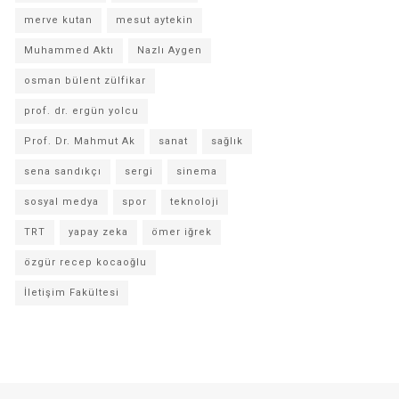
merve kutan
mesut aytekin
Muhammed Aktı
Nazlı Aygen
osman bülent zülfikar
prof. dr. ergün yolcu
Prof. Dr. Mahmut Ak
sanat
sağlık
sena sandıkçı
sergi
sinema
sosyal medya
spor
teknoloji
TRT
yapay zeka
ömer iğrek
özgür recep kocaoğlu
İletişim Fakültesi