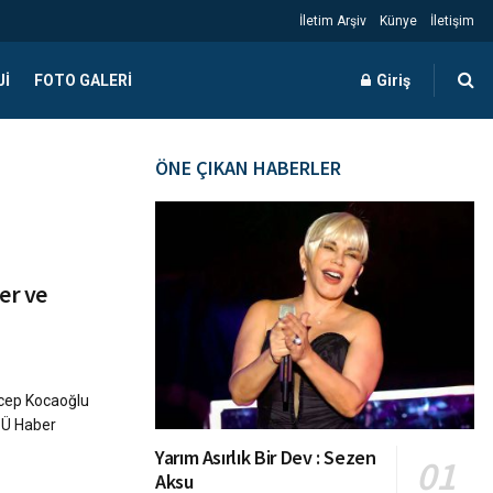
İletim Arşiv
Künye
İletişim
JI
FOTO GALERI
Giriş
ÖNE ÇIKAN HABERLER
er ve
ecep Kocaoğlu
(İÜ Haber
Yarım Asırlık Bir Dev : Sezen
Aksu