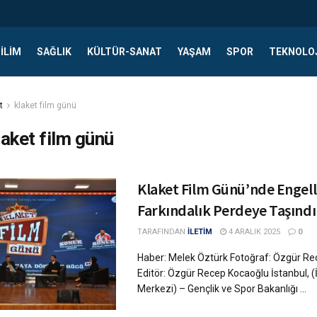
ILIM
SAĞLIK
KÜLTÜR-SANAT
YAŞAM
SPOR
TEKNOLO
t
klaket film günü
laket film günü
Klaket Film Günü’nde Engell
Farkındalık Perdeye Taşındı
TARAFINDAN
İLETİM
4 ARALIK 2025
0
Haber: Melek Öztürk Fotoğraf: Özgür R
Editör: Özgür Recep Kocaoğlu İstanbul, 
Merkezi) – Gençlik ve Spor Bakanlığı ...