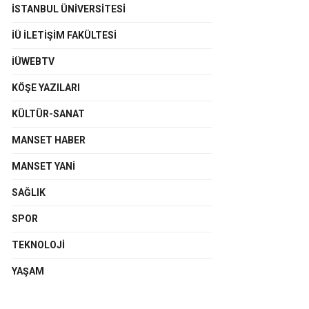
İSTANBUL ÜNIVERSITESI
İÜ İLETIŞIM FAKÜLTESI
İÜWEBTV
KÖŞE YAZILARI
KÜLTÜR-SANAT
MANSET HABER
MANSET YANI
SAĞLIK
SPOR
TEKNOLOJI
YAŞAM