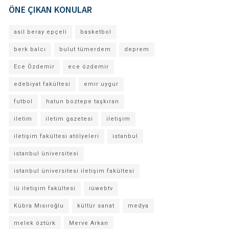
ÖNE ÇIKAN KONULAR
asil beray epçeli
basketbol
berk balcı
bulut tümerdem
deprem
Ece Özdemir
ece özdemir
edebiyat fakültesi
emir uygur
futbol
hatun boztepe taşkıran
iletim
iletim gazetesi
iletişim
iletişim fakültesi atölyeleri
istanbul
istanbul üniversitesi
istanbul üniversitesi iletişim fakültesi
iü iletişim fakültesi
iüwebtv
Kübra Mısıroğlu
kültür sanat
medya
melek öztürk
Merve Arkan