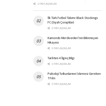
2 PAYLAŞIMLAR
İlk Türk Futbol Takımı: Black Stockings
FC (Siyah Çoraplılar)
0 PAYLAŞIMLAR
Kamondo Merdivenleri’nin Bilinmeyen
Hikayesi
0 PAYLAŞIMLAR
Tarihten 4 İlginç Bilgi
0 PAYLAŞIMLAR
Psikoloji Tutkunlarının İzlemesi Gereken
7 Film
0 PAYLAŞIMLAR