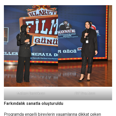
Meltem Demirkıran
Elif Türe Atam
Farkındalık sanatla oluşturuldu
Programda engelli bireylerin yaşamlarına dikkat çeken