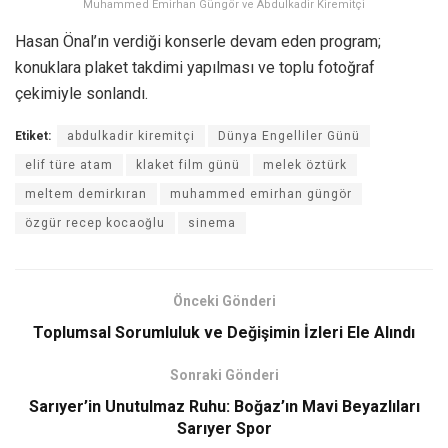
Muhammed Emirhan Güngör ve Abdulkadir Kiremitçi
Hasan Önal’ın verdiği konserle devam eden program;
konuklara plaket takdimi yapılması ve toplu fotoğraf
çekimiyle sonlandı.
Etiket:
abdulkadir kiremitçi
Dünya Engelliler Günü
elif türe atam
klaket film günü
melek öztürk
meltem demirkıran
muhammed emirhan güngör
özgür recep kocaoğlu
sinema
Önceki Gönderi
Toplumsal Sorumluluk ve Değişimin İzleri Ele Alındı
Sonraki Gönderi
Sarıyer’in Unutulmaz Ruhu: Boğaz’ın Mavi Beyazlıları
Sarıyer Spor