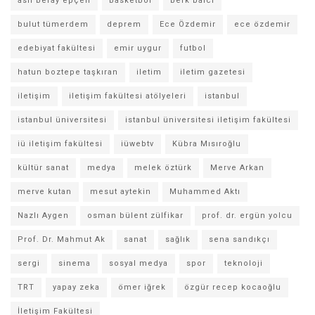
asil beray epçeli
basketbol
berk balcı
bulut tümerdem
deprem
Ece Özdemir
ece özdemir
edebiyat fakültesi
emir uygur
futbol
hatun boztepe taşkıran
iletim
iletim gazetesi
iletişim
iletişim fakültesi atölyeleri
istanbul
istanbul üniversitesi
istanbul üniversitesi iletişim fakültesi
iü iletişim fakültesi
iüwebtv
Kübra Mısıroğlu
kültür sanat
medya
melek öztürk
Merve Arkan
merve kutan
mesut aytekin
Muhammed Aktı
Nazlı Aygen
osman bülent zülfikar
prof. dr. ergün yolcu
Prof. Dr. Mahmut Ak
sanat
sağlık
sena sandıkçı
sergi
sinema
sosyal medya
spor
teknoloji
TRT
yapay zeka
ömer iğrek
özgür recep kocaoğlu
İletişim Fakültesi