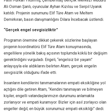
Fatih Furkan Yıldırmış, Çemberlitaş Gençlik Merkezi Müdürü
Ali Osman Şanlı, oyuncular Ayhan Kızılsu ve Serpil Uyanık
katıldı. Projenin sunumunu Elif Türe Atam ve Meltem
Demirkıran, basın danışmanlığını Dilara İncebacak üstlendi.
“Gerçek engel sevgisizliktir”
Programın önemine dikkat çekerek sözlerine başlayan
projenin koordinatörü Elif Türe Atam konuşmasında,
engellilere yönelik bakış açısının toplumda köklü bir değişim
gerektirdiğini vurguladı. Engeli, “engelsiz bir yaşam”
anlayışıyla ele aldıklarını belirten Atam, gerçek engelin
sevgisizlik olduğunu ifade etti.
İnsanların kendilerini tanımamalarının empati eksikliğine yol
açtığını dile getiren Atam, “Kendini tanımayan ve bilmeyen
kişiler, engelli vatandaşlarımızın durumunu anlamakta
zorlanıyor ve empati kuramıyor. Bizler için asıl zorlayıcı olan
engeller değil; en büyük sorunumuz empati eksikliği” dedi.