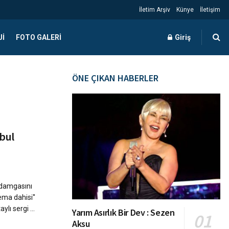
İletim Arşiv
Künye
İletişim
JI
FOTO GALERI
Giriş
ÖNE ÇIKAN HABERLER
nbul
 damgasını
ma dahisi''
lı sergi ...
Yarım Asırlık Bir Dev : Sezen
Aksu