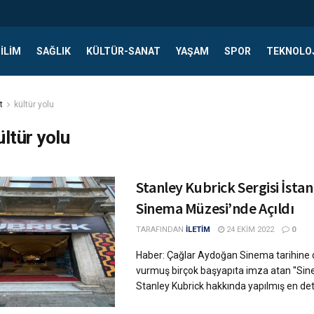
ILIM
SAĞLIK
KÜLTÜR-SANAT
YAŞAM
SPOR
TEKNOLO
t
kültür yolu
ültür yolu
Stanley Kubrick Sergisi İsta
Sinema Müzesi’nde Açıldı
TARAFINDAN
İLETİM
24 EKIM 2022
0
Haber: Çağlar Aydoğan Sinema tarihine
vurmuş birçok başyapıta imza atan ''Sine
Stanley Kubrick hakkında yapılmış en detay