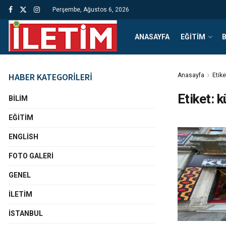
Perşembe, Ağustos 6, 2026
ANASAYFA
EĞITIM
B
HABER KATEGORİLERİ
Anasayfa
Etike
Etiket:
k
BILIM
EĞITIM
ENGLISH
FOTO GALERI
GENEL
İLETIM
İSTANBUL