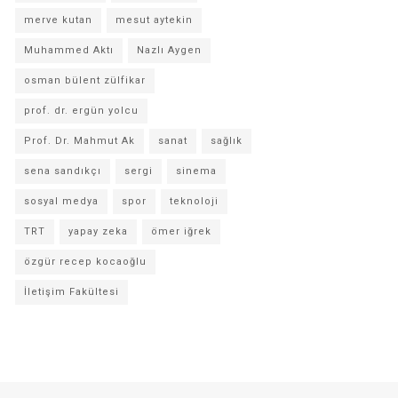
merve kutan
mesut aytekin
Muhammed Aktı
Nazlı Aygen
osman bülent zülfikar
prof. dr. ergün yolcu
Prof. Dr. Mahmut Ak
sanat
sağlık
sena sandıkçı
sergi
sinema
sosyal medya
spor
teknoloji
TRT
yapay zeka
ömer iğrek
özgür recep kocaoğlu
İletişim Fakültesi