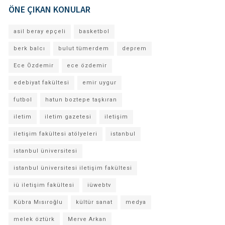
ÖNE ÇIKAN KONULAR
asil beray epçeli
basketbol
berk balcı
bulut tümerdem
deprem
Ece Özdemir
ece özdemir
edebiyat fakültesi
emir uygur
futbol
hatun boztepe taşkıran
iletim
iletim gazetesi
iletişim
iletişim fakültesi atölyeleri
istanbul
istanbul üniversitesi
istanbul üniversitesi iletişim fakültesi
iü iletişim fakültesi
iüwebtv
Kübra Mısıroğlu
kültür sanat
medya
melek öztürk
Merve Arkan