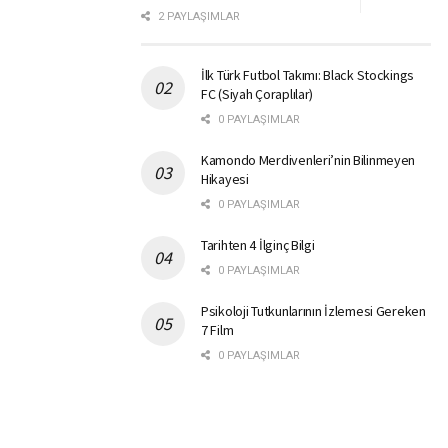
2 PAYLAŞIMLAR
İlk Türk Futbol Takımı: Black Stockings
FC (Siyah Çoraplılar)
0 PAYLAŞIMLAR
Kamondo Merdivenleri’nin Bilinmeyen
Hikayesi
0 PAYLAŞIMLAR
Tarihten 4 İlginç Bilgi
0 PAYLAŞIMLAR
Psikoloji Tutkunlarının İzlemesi Gereken
7 Film
0 PAYLAŞIMLAR