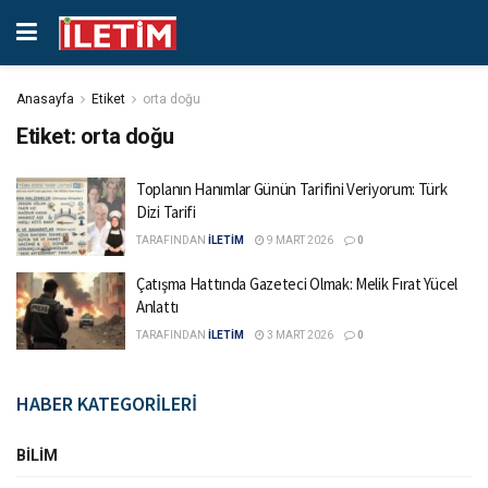
Anasayfa
Etiket
orta doğu
Etiket:
orta doğu
Toplanın Hanımlar Günün Tarifini Veriyorum: Türk
Dizi Tarifi
TARAFINDAN
İLETİM
9 MART 2026
0
Çatışma Hattında Gazeteci Olmak: Melik Fırat Yücel
Anlattı
TARAFINDAN
İLETİM
3 MART 2026
0
HABER KATEGORİLERİ
BILIM