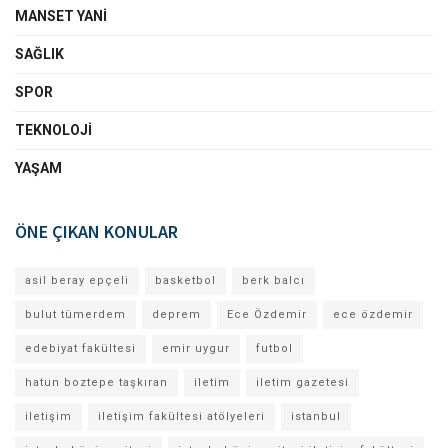
MANSET YANI
SAĞLIK
SPOR
TEKNOLOJI
YAŞAM
ÖNE ÇIKAN KONULAR
asil beray epçeli
basketbol
berk balcı
bulut tümerdem
deprem
Ece Özdemir
ece özdemir
edebiyat fakültesi
emir uygur
futbol
hatun boztepe taşkıran
iletim
iletim gazetesi
iletişim
iletişim fakültesi atölyeleri
istanbul