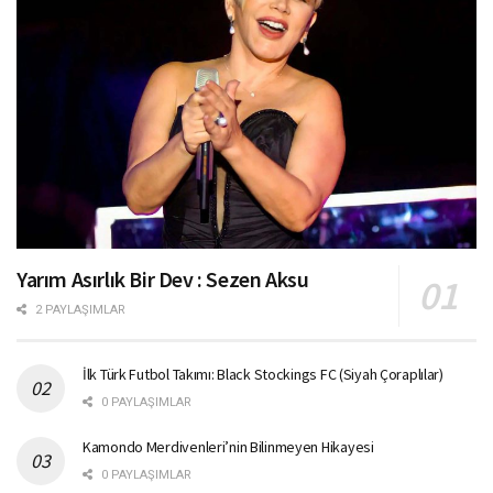
Yarım Asırlık Bir Dev : Sezen Aksu
2 PAYLAŞIMLAR
İlk Türk Futbol Takımı: Black Stockings FC (Siyah Çoraplılar)
0 PAYLAŞIMLAR
Kamondo Merdivenleri’nin Bilinmeyen Hikayesi
0 PAYLAŞIMLAR