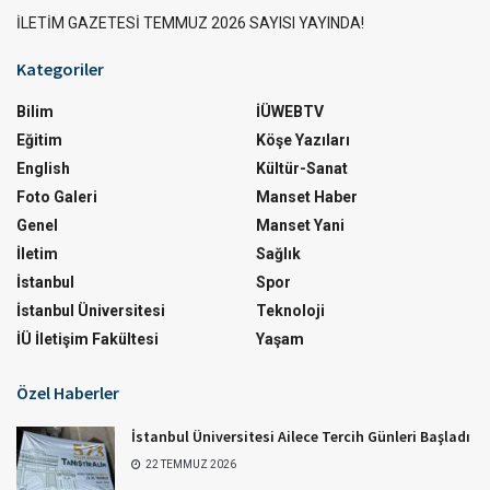
İLETİM GAZETESİ TEMMUZ 2026 SAYISI YAYINDA!
Kategoriler
Bilim
İÜWEBTV
Eğitim
Köşe Yazıları
English
Kültür-Sanat
Foto Galeri
Manset Haber
Genel
Manset Yani
İletim
Sağlık
İstanbul
Spor
İstanbul Üniversitesi
Teknoloji
İÜ İletişim Fakültesi
Yaşam
Özel Haberler
İstanbul Üniversitesi Ailece Tercih Günleri Başladı
22 TEMMUZ 2026