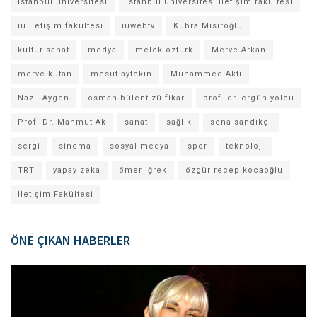
istanbul üniversitesi
istanbul üniversitesi iletişim fakültesi
iü iletişim fakültesi
iüwebtv
Kübra Mısıroğlu
kültür sanat
medya
melek öztürk
Merve Arkan
merve kutan
mesut aytekin
Muhammed Aktı
Nazlı Aygen
osman bülent zülfikar
prof. dr. ergün yolcu
Prof. Dr. Mahmut Ak
sanat
sağlık
sena sandıkçı
sergi
sinema
sosyal medya
spor
teknoloji
TRT
yapay zeka
ömer iğrek
özgür recep kocaoğlu
İletişim Fakültesi
ÖNE ÇIKAN HABERLER