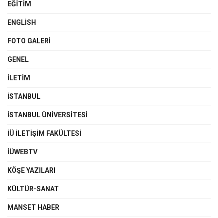
EĞITIM
ENGLISH
FOTO GALERI
GENEL
İLETIM
İSTANBUL
İSTANBUL ÜNIVERSITESI
İÜ İLETIŞIM FAKÜLTESI
İÜWEBTV
KÖŞE YAZILARI
KÜLTÜR-SANAT
MANSET HABER