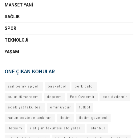
MANSET YANI
SAĞLIK
SPOR
TEKNOLOJI
YAŞAM
ÖNE ÇIKAN KONULAR
asil beray epçeli
basketbol
berk balcı
bulut tümerdem
deprem
Ece Özdemir
ece özdemir
edebiyat fakültesi
emir uygur
futbol
hatun boztepe taşkıran
iletim
iletim gazetesi
iletişim
iletişim fakültesi atölyeleri
istanbul