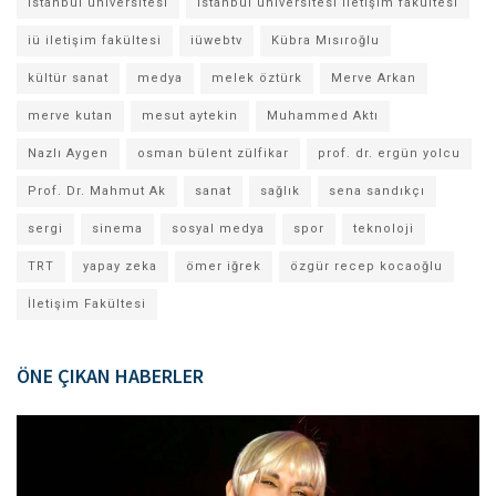
istanbul üniversitesi
istanbul üniversitesi iletişim fakültesi
iü iletişim fakültesi
iüwebtv
Kübra Mısıroğlu
kültür sanat
medya
melek öztürk
Merve Arkan
merve kutan
mesut aytekin
Muhammed Aktı
Nazlı Aygen
osman bülent zülfikar
prof. dr. ergün yolcu
Prof. Dr. Mahmut Ak
sanat
sağlık
sena sandıkçı
sergi
sinema
sosyal medya
spor
teknoloji
TRT
yapay zeka
ömer iğrek
özgür recep kocaoğlu
İletişim Fakültesi
ÖNE ÇIKAN HABERLER