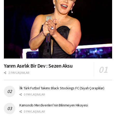
Yarım Asırlık Bir Dev : Sezen Aksu
2 PAYLAŞIMLAR
İlk Türk Futbol Takımı: Black Stockings FC (Siyah Çoraplılar)
0 PAYLAŞIMLAR
Kamondo Merdivenleri’nin Bilinmeyen Hikayesi
0 PAYLAŞIMLAR