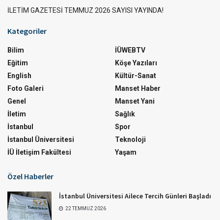
İLETİM GAZETESİ TEMMUZ 2026 SAYISI YAYINDA!
Kategoriler
Bilim
İÜWEBTV
Eğitim
Köşe Yazıları
English
Kültür-Sanat
Foto Galeri
Manset Haber
Genel
Manset Yani
İletim
Sağlık
İstanbul
Spor
İstanbul Üniversitesi
Teknoloji
İÜ İletişim Fakültesi
Yaşam
Özel Haberler
İstanbul Üniversitesi Ailece Tercih Günleri Başladı
22 TEMMUZ 2026