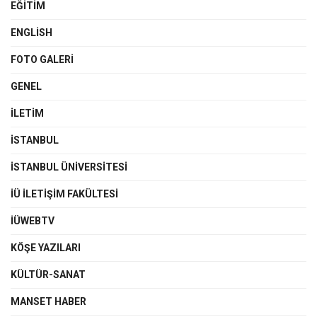
EĞITIM
ENGLISH
FOTO GALERI
GENEL
İLETIM
İSTANBUL
İSTANBUL ÜNIVERSITESI
İÜ İLETIŞIM FAKÜLTESI
İÜWEBTV
KÖŞE YAZILARI
KÜLTÜR-SANAT
MANSET HABER