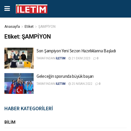
Anasayfa
Etiket
ŞAMPİYON
Etiket:
ŞAMPİYON
Son Şampiyon Yeni Sezon Hazırlıklarına Başladı
TARAFINDAN
İLETİM
21 EKIM 2023
0
Geleceğin sporunda büyük başarı
TARAFINDAN
İLETİM
25 NISAN 2022
0
HABER KATEGORİLERİ
BILIM