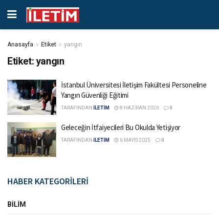
Anasayfa
Etiket
yangın
Etiket:
yangın
İstanbul Üniversitesi İletişim Fakültesi Personeline
Yangın Güvenliği Eğitimi
TARAFINDAN
İLETİM
8 HAZIRAN 2026
0
Geleceğin İtfaiyecileri Bu Okulda Yetişiyor
TARAFINDAN
İLETİM
6 MAYIS 2025
0
HABER KATEGORİLERİ
BILIM