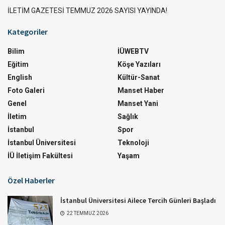
İLETİM GAZETESİ TEMMUZ 2026 SAYISI YAYINDA!
Kategoriler
Bilim
İÜWEBTV
Eğitim
Köşe Yazıları
English
Kültür-Sanat
Foto Galeri
Manset Haber
Genel
Manset Yani
İletim
Sağlık
İstanbul
Spor
İstanbul Üniversitesi
Teknoloji
İÜ İletişim Fakültesi
Yaşam
Özel Haberler
İstanbul Üniversitesi Ailece Tercih Günleri Başladı
22 TEMMUZ 2026