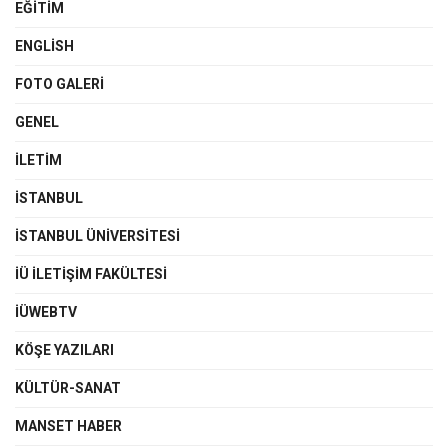
EĞITIM
ENGLISH
FOTO GALERI
GENEL
İLETIM
İSTANBUL
İSTANBUL ÜNIVERSITESI
İÜ İLETIŞIM FAKÜLTESI
İÜWEBTV
KÖŞE YAZILARI
KÜLTÜR-SANAT
MANSET HABER