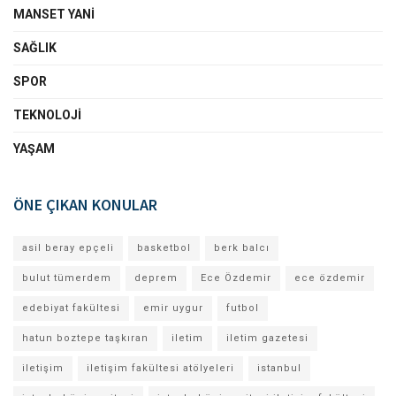
MANSET YANI
SAĞLIK
SPOR
TEKNOLOJI
YAŞAM
ÖNE ÇIKAN KONULAR
asil beray epçeli
basketbol
berk balcı
bulut tümerdem
deprem
Ece Özdemir
ece özdemir
edebiyat fakültesi
emir uygur
futbol
hatun boztepe taşkıran
iletim
iletim gazetesi
iletişim
iletişim fakültesi atölyeleri
istanbul