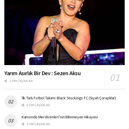
Yarım Asırlık Bir Dev : Sezen Aksu
2 PAYLAŞIMLAR
İlk Türk Futbol Takımı: Black Stockings FC (Siyah Çoraplılar)
0 PAYLAŞIMLAR
Kamondo Merdivenleri’nin Bilinmeyen Hikayesi
0 PAYLAŞIMLAR