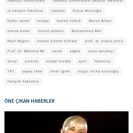
istanbul üniversitesi
istanbul üniversitesi iletişim fakültesi
iü iletişim fakültesi
iüwebtv
Kübra Mısıroğlu
kültür sanat
medya
melek öztürk
Merve Arkan
merve kutan
mesut aytekin
Muhammed Aktı
Nazlı Aygen
osman bülent zülfikar
prof. dr. ergün yolcu
Prof. Dr. Mahmut Ak
sanat
sağlık
sena sandıkçı
sergi
sinema
sosyal medya
spor
teknoloji
TRT
yapay zeka
ömer iğrek
özgür recep kocaoğlu
İletişim Fakültesi
ÖNE ÇIKAN HABERLER