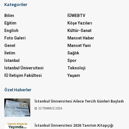
Kategoriler
Bilim
İÜWEBTV
Eğitim
Köşe Yazıları
English
Kültür-Sanat
Foto Galeri
Manset Haber
Genel
Manset Yani
İletim
Sağlık
İstanbul
Spor
İstanbul Üniversitesi
Teknoloji
İÜ İletişim Fakültesi
Yaşam
Özel Haberler
İstanbul Üniversitesi Ailece Tercih Günleri Başladı
22 TEMMUZ 2026
İstanbul Üniversitesi 2026 Tanıtım Kitapçığı