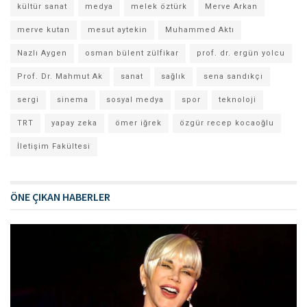
kültür sanat
medya
melek öztürk
Merve Arkan
merve kutan
mesut aytekin
Muhammed Aktı
Nazlı Aygen
osman bülent zülfikar
prof. dr. ergün yolcu
Prof. Dr. Mahmut Ak
sanat
sağlık
sena sandıkçı
sergi
sinema
sosyal medya
spor
teknoloji
TRT
yapay zeka
ömer iğrek
özgür recep kocaoğlu
İletişim Fakültesi
ÖNE ÇIKAN HABERLER