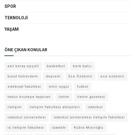
SPOR
TEKNOLOJI
YAŞAM
ÖNE ÇIKAN KONULAR
asil beray epçeli
basketbol
berk balcı
bulut tümerdem
deprem
Ece Özdemir
ece özdemir
edebiyat fakültesi
emir uygur
futbol
hatun boztepe taşkıran
iletim
iletim gazetesi
iletişim
iletişim fakültesi atölyeleri
istanbul
istanbul üniversitesi
istanbul üniversitesi iletişim fakültesi
iü iletişim fakültesi
iüwebtv
Kübra Mısıroğlu